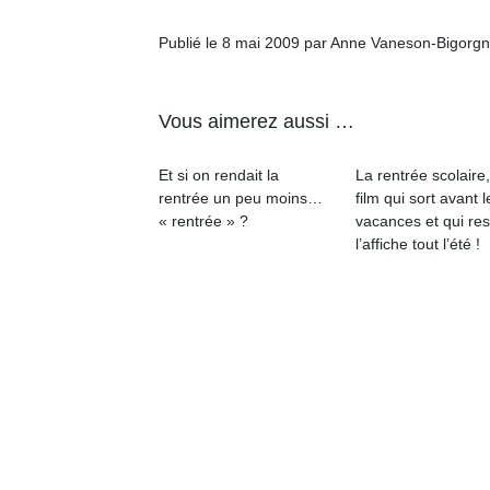
Publié le 8 mai 2009 par Anne Vaneson-Bigorg
Vous aimerez aussi …
Un
Et si on rendait la
La rentrée scolaire
rentrée un peu moins…
film qui sort avant l
« rentrée » ?
vacances et qui res
p
l’affiche tout l’été !
e
u
cl
Le
pe
qu