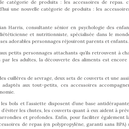
le catégorie de produits : les accessoires de repas. c
hui une nouvelle catégorie de produits : les accessoire
lian Harris, consultante sénior en psychologie des enfan
iététicienne et nutritionniste, spécialisée dans le mond
 ses adorables personnages réjouiront parents et enfants.
 aux petits personnages attachants qu’ils retrouvent à ch
s par les adultes, la découverte des aliments est encore 
es cuillères de sevrage, deux sets de couverts et une assi
n adaptés aux tout-petits, ces accessoires accompagne
onomie.
loutre en peluche
Petit chef deviendra
Une loutre
es bols et l’assiette disposent d’une base antidérapante
r les enfants, un
grand !
pour les 
’éviter les chutes, les couverts quant à eux aident à prév
Les jeux d’imitation
al qui change des
animal qui
rrondies et profondes. Enfin, pour faciliter également la
constituent un véritable
ands classiques !
grands cl
cessoires de repas (en polypropylène, garanti sans BPA) 
terrain d’apprentissage