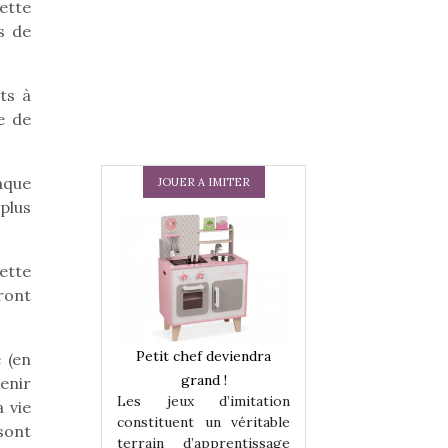
ette
s de
ts à
e de
aque
JOUER A IMITER
plus
ette
ront
 en peluche
Petit chef deviendra
Une loutre en pe
 (en
enfants, un
grand !
pour les enfants
enir
Les jeux d’imitation
 change des
animal qui chang
 vie
constituent un véritable
assiques !
grands classiqu
sont
terrain d’apprentissage