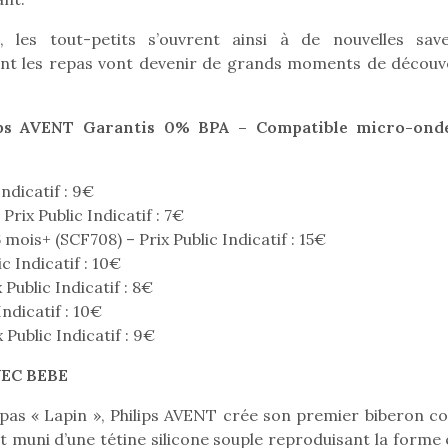
qu’un
premières grosses
 à des heures
L’attrait p
chaleurs et des futures
e, les tout-petits s’ouvrent ainsi à de nouvelles save
érentes, des
est univer
vacances estivales, le
nt les repas vont devenir de grands moments de découv
trictions de
les plus pe
parc, le jardin, la…
ignement pendant
commencer à
e 15 mois,…
La trottinet
ips AVENT Garantis 0% BPA – Compatible micro-ond
Indicatif : 9€
Prix Public Indicatif : 7€
 mois+ (SCF708) – Prix Public Indicatif : 15€
c Indicatif : 10€
Public Indicatif : 8€
ndicatif : 10€
 Public Indicatif : 9€
EC BEBE
pas « Lapin », Philips AVENT crée son premier biberon co
est muni d’une tétine silicone souple reproduisant la forme 