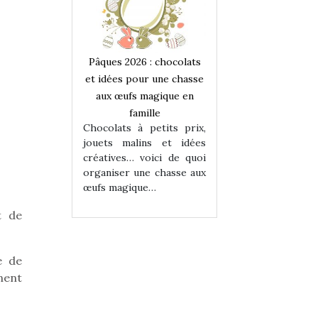
 : chocolats
Pâques 2026 : chocolats
Pâques 2026 : cho
ur une chasse
et idées pour une chasse
et idées pour une
magique en
aux œufs magique en
aux œufs magiqu
ille
famille
famille
 petits prix,
Chocolats à petits prix,
Chocolats à petit
ins et idées
jouets malins et idées
jouets malins et
voici de quoi
créatives… voici de quoi
créatives… voici 
ne chasse aux
organiser une chasse aux
organiser une cha
ue…
œufs magique…
œufs magique…
t de
e de
nent