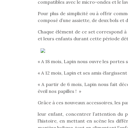
Les p
compatibles avec le micro-ondes et le lav
qu’ell
comp
Pour plus de simplicité ou à offrir com
enfant
composé d’une assiette, de deux bols et 
ami, 
confid
Chaque élément de ce set correspond à u
et leurs enfants durant cette période dét
« A 18 mois, Lapin nous ouvre les portes 
« A 12 mois, Lapin et ses amis élargissen
« A partir de 6 mois, Lapin nous fait dé
éveil nos papilles ! »
Grâce à ces nouveaux accessoires, les pa
Et si
leur enfant, concentrer l’attention du p
b
NextGen, une nouvelle
l’histoire, en mettant en scène les diff
Après 
trottinette mécanique
Des trampolines pour les
manière ludique, tout en alimentant l’enf
succe