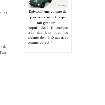
une gamme de
Kidywolf, une gamme de
Kidywolf, une ga
e et
onnectés qui
jeux non connectés qui
jeux non connecté
randir !
fait grandir !
fait grandir 
9 la marque
Depuis 2019 la marque
Depuis 2019 la 
eux pour les
crée des jeux pour les
crée des jeux po
 à 10 ans avec
enfants de 4 à 10 ans avec
enfants de 4 à 10 a
tif…
comme objectif…
comme objectif…
e de
’air,