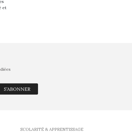
es
é et
édiées
S’ABONNER
SCOLARITÉ & APPRENTISSAGE