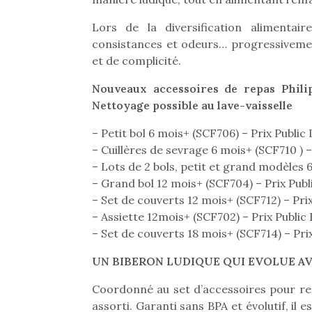
Beeper
grands et les petits !
feux
Lors de la diversification alimentair
Les enfants débordent
Durant les vacances
diff
souvent d’énergie. Varier
estivales et avec le
consistances et odeurs… progressiveme
res
les occupations n’est pas
retour des beaux jours,
d’élo
et de complicité.
toujours simple.
c’est l’occasion rêvée
presqu
Conjuguer
pour les enfants de…
Nouveaux accessoires de repas Phil
divertissement, activité
Nettoyage possible au lave-vaisselle
physique ou
apprentissage…
– Petit bol 6 mois+ (SCF706) – Prix Public 
– Cuillères de sevrage 6 mois+ (SCF710 ) – 
– Lots de 2 bols, petit et grand modèles 6
– Grand bol 12 mois+ (SCF704) – Prix Publi
– Set de couverts 12 mois+ (SCF712) – Prix 
– Assiette 12mois+ (SCF702) – Prix Public I
– Set de couverts 18 mois+ (SCF714) – Prix
UN BIBERON LUDIQUE QUI EVOLUE AV
Coordonné au set d’accessoires pour re
assorti. Garanti sans BPA et évolutif, il 