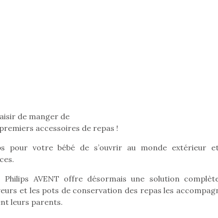
Pâques 2026 : chocolats
Pâques 2026
et idées pour une chasse
et idées po
aux œufs magique en
aux œufs 
famille
fam
Chocolats à petits prix,
Chocolats à
jouets malins et idées
jouets mal
créatives… voici de quoi
créatives… 
laisir de manger de
organiser une chasse aux
organiser u
 premiers accessoires de repas !
œufs magique…
œufs magiq
ps pour votre bébé de s’ouvrir au monde extérieur e
ces.
s, Philips AVENT offre désormais une solution complèt
veurs et les pots de conservation des repas les accompag
nt leurs parents.