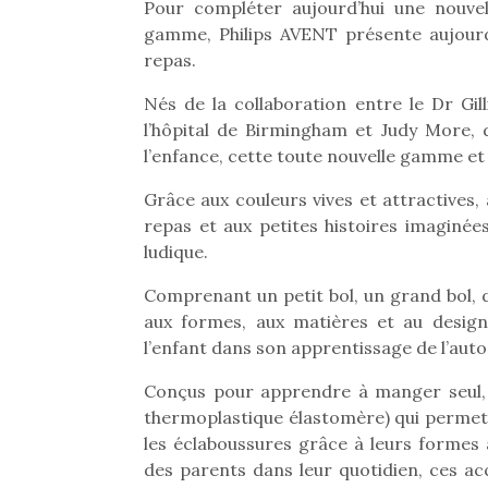
Pour compléter aujourd’hui une nouvel
gamme, Philips AVENT présente aujourd’
repas.
Nés de la collaboration entre le Dr Gil
l’hôpital de Birmingham et Judy More, d
l’enfance, cette toute nouvelle gamme et
Grâce aux couleurs vives et attractives,
repas et aux petites histoires imaginée
ludique.
Comprenant un petit bol, un grand bol, d
aux formes, aux matières et au desig
l’enfant dans son apprentissage de l’aut
Une 
Conçus pour apprendre à manger seul, l
pou
thermoplastique élastomère) qui permet d
anim
les éclaboussures grâce à leurs formes a
gr
des parents dans leur quotidien, ces ac