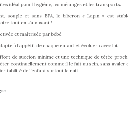
tes idéal pour l’hygiène, les mélanges et les transports.
Kidywolf, une gamme de
Kidywolf, 
nt, souple et sans BPA, le biberon « Lapin » est stabl
jeux non connectés qui
jeux non c
oire tout en s’amusant !
fait grandir !
fait g
Depuis 2019 la marque
Depuis 201
activée et maîtrisée par bébé.
crée des jeux pour les
crée des j
adapte à l’appétit de chaque enfant et évoluera avec lui.
enfants de 4 à 10 ans avec
enfants de 4
comme objectif…
comme objec
n effort de succion minime et une technique de tétée proch
téter continuellement comme il le fait au sein, sans avaler d
rritabilité de l’enfant surtout la nuit.
gne