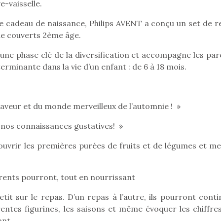
eluches quelles
Les peluc
e-vaisselle.
qui permet aux enfants
es soient, sont des
qu’elles soi
d’explorer, comprendre
agnons pour les
compagnon
me cadeau de naissance, Philips AVENT a conçu un set de r
et s’approprier ce qu’ils…
s. Doudou, meilleur
enfants. Dou
de couverts 2ème âge.
objet à câliner,
ami, objet
ent,…
confident,…
ne phase clé de la diversification et accompagne les par
erminante dans la vie d’un enfant : de 6 à 18 mois.
saveur et du monde merveilleux de l’automnie ! »
t nos connaissances gustatives! »
couvrir les premières purées de fruits et de légumes et me
rents pourront, tout en nourrissant
 l’aventure était au
etit sur le repas. D’un repas à l’autre, ils pourront cont
T’AS TON NERF ?
Le boom de l
out du jardin ?
A l’heure du
érentes figurines, les saisons et même évoquer les chiffre
pour enfant
trois confinements
déconfinement, des
ant.
ssifs, des couvre-