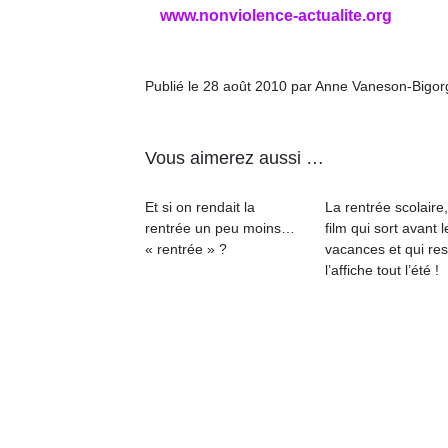
à 
www.nonviolence-actualite.org
co
…
Publié le 28 août 2010 par Anne Vaneson-Bigo
Vous aimerez aussi …
Et si on rendait la
La rentrée scolaire
rentrée un peu moins…
film qui sort avant l
« rentrée » ?
vacances et qui res
l’
l’affiche tout l’été !
NextGen,
Des
une
trampolines
nouvelle
pour les
Ap
trottinette
co
grands et
mécanique
su
les petits !
Beeper
de
Durant les
Les
co
vacances