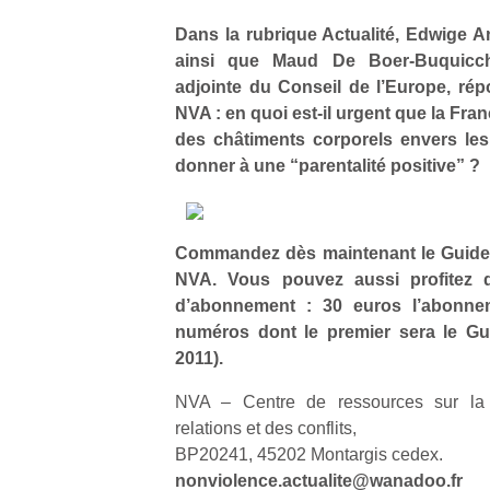
p
Dans la rubrique Actualité, Edwige An
e
ainsi que Maud De Boer-Buquicchi
u
adjointe du Conseil de l’Europe, ré
NVA : en quoi est-il urgent que la Fran
des châtiments corporels envers le
donner à une “parentalité positive” ?
cl
Le
pe
Commandez dès maintenant le Guide 
qu
NVA. Vous pouvez aussi profitez de
qu
d’abonnement : 30 euros l’abonn
so
s
numéros dont le premier sera le Gu
c
2011).
p
en
NVA – Centre de ressources sur la 
Do
relations et des conflits,
me
BP20241, 45202 Montargis cedex.
am
nonviolence.actualite@wanadoo.fr