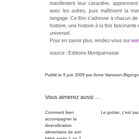
p
manifestent leur caractère, apprennent
e
avec les autres, puis maîtrisent la ma
u
langage. Ce film s’adresse à chacun de n
histoire, une histoire à la fois fascinant
universel.
Pour en savoir plus, rendez-vous sur
www
source : Editions Montparnasse
cl
Le
pe
qu
Publié le 9 juin 2009 par Anne Vaneson-Bigorg
qu
so
s
Vous aimerez aussi …
c
p
Comment bien
Le goûter, c’est sac
en
accompagner la
Do
diversification
me
alimentaire de son
am
bébé après 1 an ?