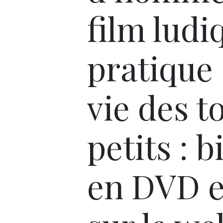
film ludi
pratique 
vie des t
petits : b
en DVD e