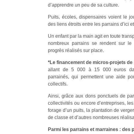
qu
d’apprendre un peu de sa culture.
so
s
Puits, écoles, dispensaires voient le jo
c
des liens étroits entre les parrains d’ici e
p
en
Un enfant par la main agit en toute tran
Do
nombreux parrains se rendent sur le t
me
progrès réalisés sur place.
am
à 
*Le financement de micros-projets de
co
allant de 5 000 à 15 000 euros dan
…
parrainés, qui permettent une aide po
collectifs.
Ainsi, grâce aux dons ponctuels de part
collectivités ou encore d’entreprises, les
forage d’un puits, la plantation de verge
de classe et d’autres nombreuses réalisa
Parmi les parrains et marraines : des