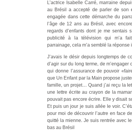
L’actrice Isabelle Carré, marraine depu
au Brésil a accepté de parler de son 
NextGen,
engagée dans cette démarche du parra
l’
Des
une
l’âge de 12 ans au Brésil, avec encore 
trampolines
nouvelle
regards d’enfants dont je me sentais s
pour les
trottinette
publicité à la télévision qui m’a fai
grands et
mécanique
Ap
parrainage, cela m’a semblé la réponse i
les petits !
Beeper
co
Durant les
Les
J’avais le désir depuis longtemps de c
su
vacances
enfants
de
d’agir sur du long terme, de m’engager d
estivales
débordent
co
et avec le
qui donne l’assurance de pouvoir «fair
souvent
fe
retour des
que Un Enfant par la Main propose juste
d’énergie.
he
beaux
famille, un projet… Quand j’ai reçu la lett
Varier les
di
jours, c’est
une lettre écrite au crayon de la maman
occupations
de
l’occasion
pouvait pas encore écrire. Elle y disait
n’est pas
re
rêvée
toujours
Et puis un jour je suis allée le voir. C’
de
pour les
simple.
d’
pour moi de découvrir l’autre en face d
enfants
Conjuguer
pe
de…
quitté la mienne. Je suis rentrée avec l
divertissement,
pr
bas au Brésil
activité
15