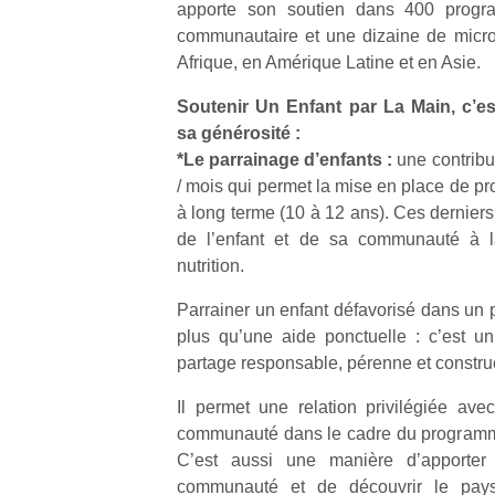
apporte son soutien dans 400 prog
communautaire et une dizaine de micro
Afrique, en Amérique Latine et en Asie.
Soutenir Un Enfant par La Main, c’est
sa générosité :
Un
*Le parrainage d’enfants :
une contribu
/ mois qui permet la mise en place de
à long terme (10 à 12 ans). Ces dernier
p
de l’enfant et de sa communauté à la
e
nutrition.
u
Parrainer un enfant défavorisé dans un
plus qu’une aide ponctuelle : c’est un
partage responsable, pérenne et construc
Il permet une relation privilégiée avec
cl
communauté dans le cadre du programme d
Le
C’est aussi une manière d’apporter
pe
qu
communauté et de découvrir le pays