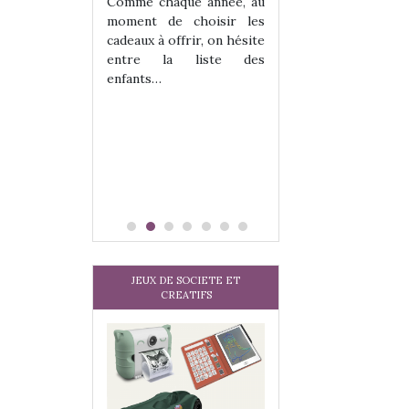
les enfants ?
Comme chaque année, au
Quelle que soit l
moment de choisir les
sous laquel
cadeaux à offrir, on hésite
matérialise le tipi 
entre la liste des
tissu, plastique…)
enfants…
petite tente posé
JEUX DE SOCIETE ET
CREATIFS