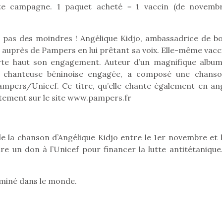
tte campagne. 1 paquet acheté = 1 vaccin (de novemb
 pas des moindres ! Angélique Kidjo, ambassadrice de b
Pâques 2026 : chocolats
Pâques 2026
e auprès de Pampers en lui prêtant sa voix. Elle-même vacc
et idées pour une chasse
et idées po
orte haut son engagement. Auteur d’un magnifique album
aux œufs magique en
aux œufs 
e chanteuse béninoise engagée, a composé une chanso
famille
fam
mpers/Unicef. Ce titre, qu’elle chante également en ang
Chocolats à petits prix,
Chocolats à
itement sur le site www.pampers.fr
jouets malins et idées
jouets mal
créatives… voici de quoi
créatives… 
organiser une chasse aux
organiser u
œufs magique…
œufs magiq
 la chanson d’Angélique Kidjo entre le 1er novembre et l
e un don à l’Unicef pour financer la lutte antitétanique
liminé dans le monde.