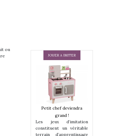
ait ou
JOUER A IMITER
ire
 en peluche
Petit chef deviendra
Une loutre en pe
enfants, un
grand !
pour les enfants
Les jeux d’imitation
 change des
animal qui chang
constituent un véritable
assiques !
grands classiqu
terrain d’apprentissage