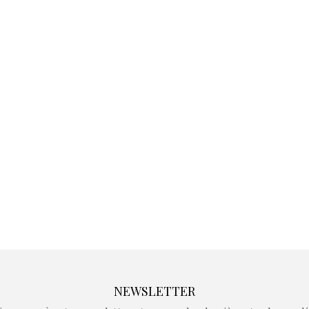
Kidywolf, une gamme de
Kidywolf, 
jeux non connectés qui
jeux non c
fait grandir !
fait g
Depuis 2019 la marque
Depuis 201
crée des jeux pour les
crée des j
enfants de 4 à 10 ans avec
enfants de 4
comme objectif…
comme objec
NEWSLETTER