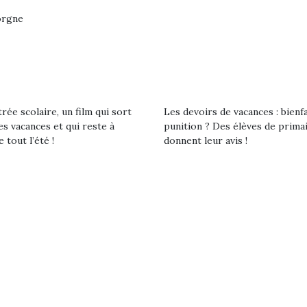
orgne
rée scolaire, un film qui sort
Les devoirs de vacances : bienf
es vacances et qui reste à
punition ? Des élèves de prima
e tout l’été !
donnent leur avis !
loutre en peluche
Petit chef deviendra
Une loutre
r les enfants, un
grand !
pour les 
Les jeux d’imitation
al qui change des
animal qui
constituent un véritable
ands classiques !
grands cl
terrain d’apprentissage