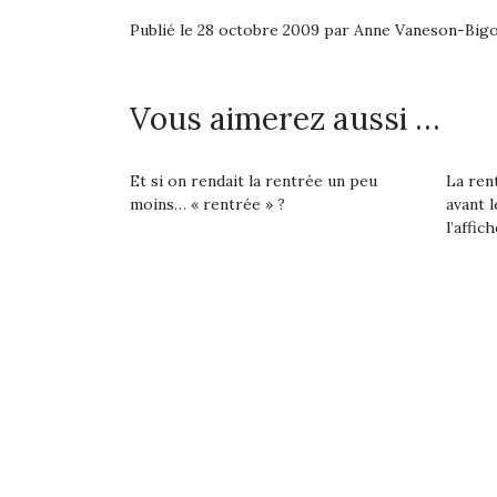
Publié le 28 octobre 2009 par Anne Vaneson-Big
Vous aimerez aussi …
Et si on rendait la rentrée un peu
La rent
moins… « rentrée » ?
avant l
l’affich
Une 
pou
anim
gr