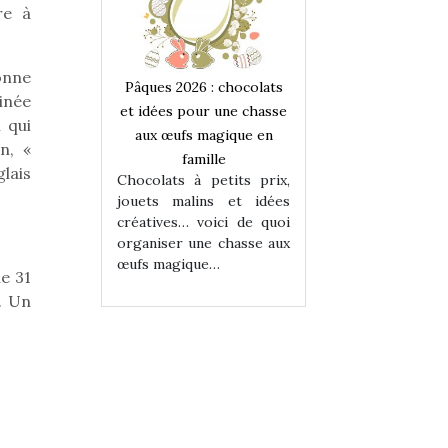
re à
onne
 : chocolats
Pâques 2026 : chocolats
Pâques 2026 : cho
inée
ur une chasse
et idées pour une chasse
et idées pour une
 qui
magique en
aux œufs magique en
aux œufs magiqu
n, «
ille
famille
famille
lais
 petits prix,
Chocolats à petits prix,
Chocolats à petit
ins et idées
jouets malins et idées
jouets malins et
voici de quoi
créatives… voici de quoi
créatives… voici 
ne chasse aux
organiser une chasse aux
organiser une cha
ue…
œufs magique…
œufs magique…
e 31
. Un