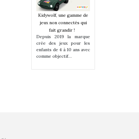
une gamme de
Kidywolf, une gamme de
Kidywolf, une ga
onnectés qui
jeux non connectés qui
jeux non connecté
randir !
fait grandir !
fait grandir 
9 la marque
Depuis 2019 la marque
Depuis 2019 la 
eux pour les
crée des jeux pour les
crée des jeux po
 à 10 ans avec
enfants de 4 à 10 ans avec
enfants de 4 à 10 a
tif…
comme objectif…
comme objectif…