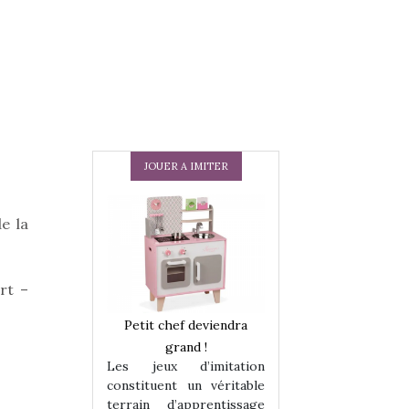
JOUER A IMITER
e la
rt –
 en peluche
Petit chef deviendra
Une loutre en pe
enfants, un
grand !
pour les enfants
Les jeux d’imitation
 change des
animal qui chang
constituent un véritable
assiques !
grands classiqu
terrain d’apprentissage