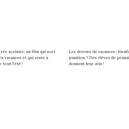
eluches quelles
Les peluc
qui permet aux enfants
es soient, sont des
qu’elles soi
d’explorer, comprendre
agnons pour les
compagnon
et s’approprier ce qu’ils…
s. Doudou, meilleur
enfants. Dou
objet à câliner,
ami, objet
ent,…
confident,…
rée scolaire, un film qui sort
Les devoirs de vacances : bienf
es vacances et qui reste à
punition ? Des élèves de prima
e tout l’été !
donnent leur avis !
 l’aventure était au
T’AS TON NERF ?
Le boom de l
out du jardin ?
A l’heure du
pour enfant
trois confinements
déconfinement, des
ssifs, des couvre-