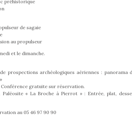
arc préhistorique
ion
ropulseur de sagaie
te
ision au propulseur
amedi et le dimanche.
 de prospections archéologiques aériennes : panorama d
»
 Conférence gratuite sur réservation.
 Paléosite « La Broche à Pierrot » : Entrée, plat, desse
loutre en peluche
Petit chef deviendra
Une loutre
r les enfants, un
grand !
pour les 
rvation au 05 46 97 90 90
Les jeux d’imitation
al qui change des
animal qui
constituent un véritable
ands classiques !
grands cl
terrain d’apprentissage