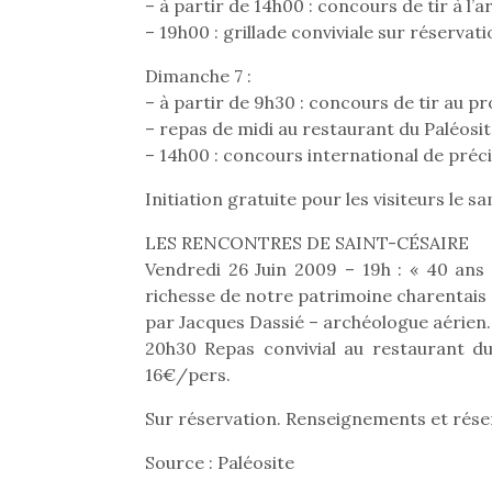
– à partir de 14h00 : concours de tir à l’
– 19h00 : grillade conviviale sur réservat
Dimanche 7 :
– à partir de 9h30 : concours de tir au p
– repas de midi au restaurant du Paléosi
– 14h00 : concours international de préc
Initiation gratuite pour les visiteurs le s
LES RENCONTRES DE SAINT-CÉSAIRE
Vendredi 26 Juin 2009 – 19h : « 40 ans
richesse de notre patrimoine charentais 
par Jacques Dassié – archéologue aérien.
20h30 Repas convivial au restaurant du
16€/pers.
Une 
pou
Sur réservation. Renseignements et rése
anim
Source : Paléosite
gr