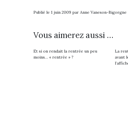
Les p
qu’ell
comp
Publié le 1 juin 2009 par Anne Vaneson-Bigorgne
enfant
ami, 
confid
Vous aimerez aussi …
Et si on rendait la rentrée un peu
La rent
moins… « rentrée » ?
avant l
l’affich
Et si
b
NextGen, une nouvelle
Après 
trottinette mécanique
Des trampolines pour les
succe