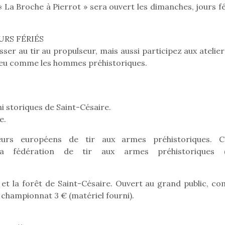
 La Broche à Pierrot » sera ouvert les dimanches, jours fé
URS FÉRIÉS
Pâques 2026 : chocolats
Pâques 2026
ser au tir au propulseur, mais aussi participez aux atelie
et idées pour une chasse
et idées po
du feu comme les hommes préhistoriques.
aux œufs magique en
aux œufs 
famille
fam
Chocolats à petits prix,
Chocolats à
jouets malins et idées
jouets mal
 storiques de Saint-Césaire.
créatives… voici de quoi
créatives… 
e.
organiser une chasse aux
organiser u
œufs magique…
œufs magiq
teurs européens de tir aux armes préhistoriques. C
la fédération de tir aux armes préhistoriques (
 et la forêt de Saint-Césaire. Ouvert au grand public, c
 championnat 3 € (matériel fourni).