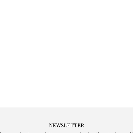
Kidywolf, une gamme de
Kidywolf, 
jeux non connectés qui
jeux non c
fait grandir !
fait g
Depuis 2019 la marque
Depuis 201
crée des jeux pour les
crée des j
enfants de 4 à 10 ans avec
enfants de 4
comme objectif…
comme objec
NEWSLETTER