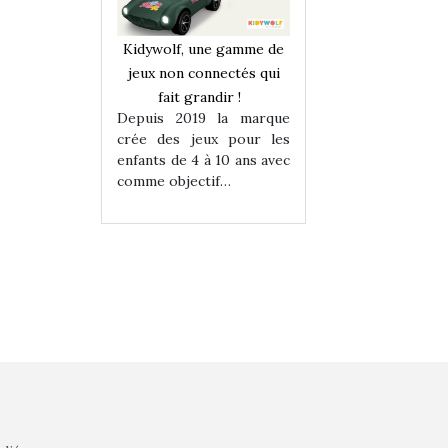
une gamme de
Kidywolf, une gamme de
Kidywolf, une ga
onnectés qui
jeux non connectés qui
jeux non connecté
randir !
fait grandir !
fait grandir 
9 la marque
Depuis 2019 la marque
Depuis 2019 la 
eux pour les
crée des jeux pour les
crée des jeux po
 à 10 ans avec
enfants de 4 à 10 ans avec
enfants de 4 à 10 a
tif…
comme objectif…
comme objectif…