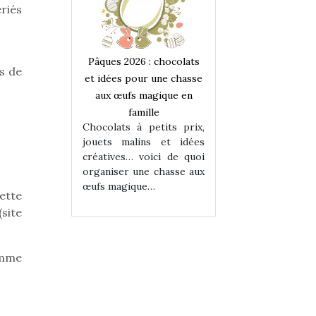
riés
 : chocolats
Pâques 2026 : chocolats
Pâques 2026 : cho
rs de
ur une chasse
et idées pour une chasse
et idées pour une
magique en
aux œufs magique en
aux œufs magiqu
ille
famille
famille
 petits prix,
Chocolats à petits prix,
Chocolats à petit
ins et idées
jouets malins et idées
jouets malins et
voici de quoi
créatives… voici de quoi
créatives… voici 
ne chasse aux
organiser une chasse aux
organiser une cha
ue…
œufs magique…
œufs magique…
ette
site
omme