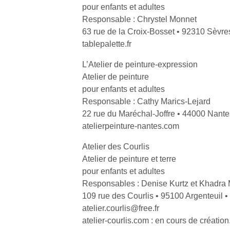
qu
pour enfants et adultes
so
Responsable : Chrystel Monnet
s
63 rue de la Croix-Bosset • 92310 Sèvre
c
tablepalette.fr
p
en
L’Atelier de peinture-expression
Do
Atelier de peinture
me
pour enfants et adultes
am
Responsable : Cathy Marics-Lejard
à 
co
22 rue du Maréchal-Joffre • 44000 Nante
…
atelierpeinture-nantes.com
Atelier des Courlis
Atelier de peinture et terre
pour enfants et adultes
Responsables : Denise Kurtz et Khadr
109 rue des Courlis • 95100 Argenteuil •
atelier.courlis@free.fr
atelier-courlis.com : en cours de création