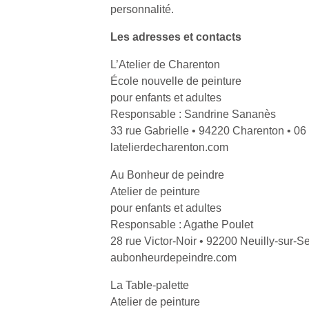
personnalité.
Les adresses et contacts
L’Atelier de Charenton
École nouvelle de peinture
Un
pour enfants et adultes
Responsable : Sandrine Sananès
33 rue Gabrielle • 94220 Charenton • 06
p
latelierdecharenton.com
e
Au Bonheur de peindre
u
Atelier de peinture
pour enfants et adultes
Responsable : Agathe Poulet
28 rue Victor-Noir • 92200 Neuilly-sur-S
aubonheurdepeindre.com
cl
Le
La Table-palette
pe
Atelier de peinture
qu