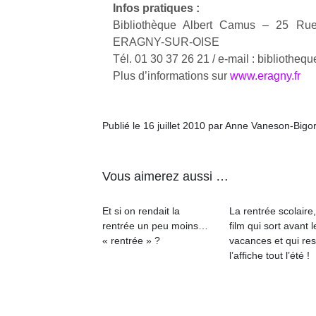
Infos pratiques :
Bibliothèque Albert Camus – 25 R
ERAGNY-SUR-OISE
Tél. 01 30 37 26 21 / e-mail : bibliotheq
Plus d’informations sur
www.eragny.fr
Un
Publié le 16 juillet 2010 par Anne Vaneson-Bigo
p
e
Vous aimerez aussi …
u
Et si on rendait la
La rentrée scolaire
rentrée un peu moins…
film qui sort avant l
« rentrée » ?
vacances et qui res
l’affiche tout l’été !
cl
Le
pe
qu