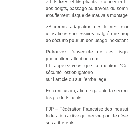
> Lits fixes et lits pliants : coincemen
physique
des doigts, passage au travers du sommi
ou
étouffement, risque de mauvais montag
apprentissage…
>Biberons :adaptation des tétines, m
utilisations successives malgré une pro
de sécurité pour un bon usage inexista
Retrouvez l’ensemble de ces risqu
puericulture-attention.com
Et rappelez-vous que la mention “C
sécurité” est obligatoire
sur l’article ou sur l’emballage.
En conclusion, afin de garantir la sécurité
les produits neufs !
FJP – Fédération Francaise des Industri
fédération active qui oeuvre pour le dév
ses adhérents.