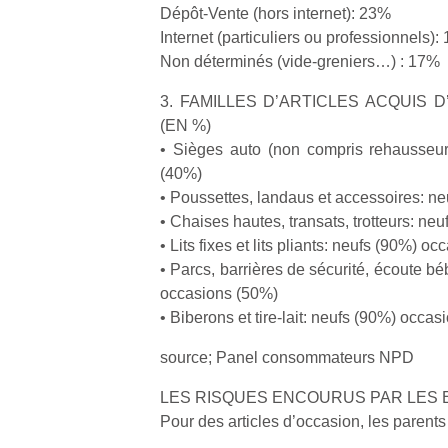
Dépôt-Vente (hors internet): 23%
Internet (particuliers ou professionnels):
Non déterminés (vide-greniers…) : 17%
3. FAMILLES D’ARTICLES ACQUIS 
(EN %)
Un
• Sièges auto (non compris rehausseur
(40%)
• Poussettes, landaus et accessoires: n
p
• Chaises hautes, transats, trotteurs: n
e
• Lits fixes et lits pliants: neufs (90%) o
u
• Parcs, barrières de sécurité, écoute bé
occasions (50%)
• Biberons et tire-lait: neufs (90%) occa
source; Panel consommateurs NPD
cl
Le
LES RISQUES ENCOURUS PAR LES
pe
Pour des articles d’occasion, les parent
qu