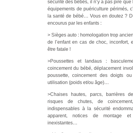
sécurité des bébés, il n’y a pas pire que 
équipements de puériculture périmés, c
NextGen,
la santé de bébé… Vous en doutez ? D
l’
Des
une
encourus par les enfants :
trampolines
nouvelle
pour les
> Sièges auto : homologation trop ancien
trottinette
grands et
de l’enfant en cas de choc, inconfort,
mécanique
Ap
les petits !
être fatale !
Beeper
co
Durant les
Les
su
vacances
>Poussettes et landaus : basculeme
enfants
de
estivales
coincement du bébé, déplacement invol
débordent
co
et avec le
souvent
poussette, coincement des doigts o
fe
retour des
d’énergie.
he
utilisation (poids et/ou âge)…
beaux
Varier les
di
jours, c’est
occupations
>Chaises hautes, parcs, barrières de 
de
l’occasion
n’est pas
re
risques de chutes, de coincement
rêvée
toujours
de
pour les
indispensables à la sécurité endomm
simple.
d’
enfants
apparent, notices de montage et
Conjuguer
pe
de…
inexistantes…
divertissement,
pr
activité
15