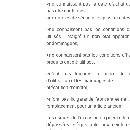
qu
>ne connaissent pas la date d’achat d
so
pas être conformes
s
aux normes de sécurité les plus récentes
c
p
>ne connaissent pas les conditions da
en
utilisés : malgré un bon état apparen
Do
endommagées,
me
am
>ne connaissent pas les conditions d’h
à 
produits ont été utilisés,
co
…
>n’ont pas toujours la notice de m
d’utilisation et les marquages de
précaution d’emploi,
>n’ont pas la garantie fabricant et ne 
remplacement pour un article ancien.
Les risques de l’occasion en puériculture
dépassées, sièges auto aux ceintur