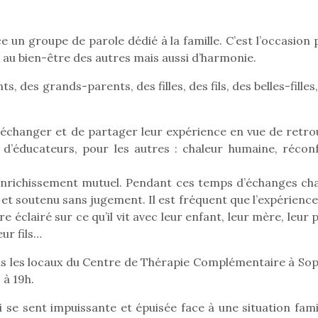
e un groupe de parole dédié à la famille. C’est l’occasion
au bien-être des autres mais aussi d’harmonie.
Pâques 2026 : chocolats
Pâques 2026
et idées pour une chasse
et idées po
 des grands-parents, des filles, des fils, des belles-filles
aux œufs magique en
aux œufs 
famille
fam
Chocolats à petits prix,
Chocolats à
d’échanger et de partager leur expérience en vue de retro
jouets malins et idées
jouets mal
 d’éducateurs, pour les autres : chaleur humaine, réconf
créatives… voici de quoi
créatives… 
organiser une chasse aux
organiser u
l’enrichissement mutuel. Pendant ces temps d’échanges ch
œufs magique…
œufs magiq
 et soutenu sans jugement. Il est fréquent que l’expérienc
e éclairé sur ce qu’il vit avec leur enfant, leur mère, leur 
eur fils…
ns les locaux du Centre de Thérapie Complémentaire à Sop
 à 19h.
 se sent impuissante et épuisée face à une situation famil