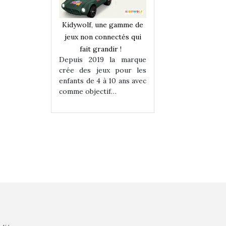
une gamme de
Kidywolf, une gamme de
Kidywolf, une ga
onnectés qui
jeux non connectés qui
jeux non connecté
randir !
fait grandir !
fait grandir 
9 la marque
Depuis 2019 la marque
Depuis 2019 la 
eux pour les
crée des jeux pour les
crée des jeux po
 à 10 ans avec
enfants de 4 à 10 ans avec
enfants de 4 à 10 a
tif…
comme objectif…
comme objectif…