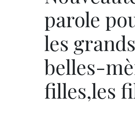
parole pou
les grands
belles-mèr
filles,les f