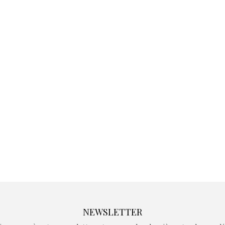
Kidywolf, une gamme de
Kidywolf, 
jeux non connectés qui
jeux non c
fait grandir !
fait g
Depuis 2019 la marque
Depuis 201
crée des jeux pour les
crée des j
enfants de 4 à 10 ans avec
enfants de 4
comme objectif…
comme objec
NEWSLETTER