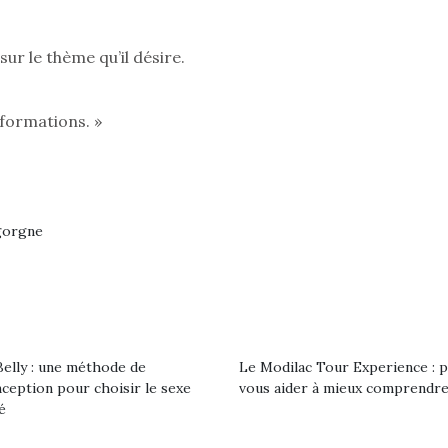
ur le thème qu’il désire.
nformations. »
gorgne
loutre en peluche
Petit chef deviendra
Une loutre
elly : une méthode de
Le Modilac Tour Experience : 
r les enfants, un
grand !
pour les 
ception pour choisir le sexe
vous aider à mieux comprendre
Les jeux d’imitation
al qui change des
animal qui
é
constituent un véritable
ands classiques !
grands cl
terrain d’apprentissage