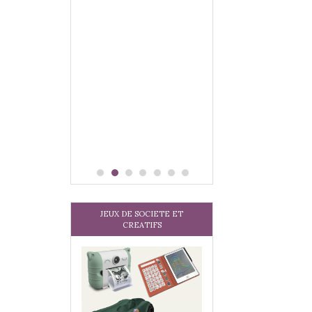
 jeu !
our la glisse
sel, et même
tits peuvent
 s’y initier.
te…
JEUX DE SOCIETE ET
CREATIFS