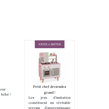
JOUER A IMITER
 en peluche
Petit chef deviendra
Une loutre en pe
pour
enfants, un
grand !
pour les enfants
 bébé !
Les jeux d’imitation
 change des
animal qui chang
constituent un véritable
assiques !
grands classiqu
terrain d’apprentissage