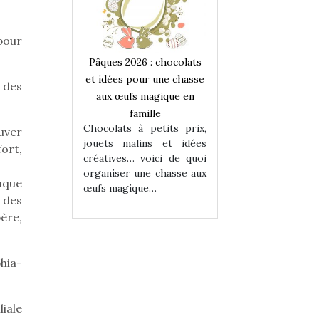
 pour
 : chocolats
Pâques 2026 : chocolats
Pâques 2026 : cho
ur une chasse
et idées pour une chasse
et idées pour une
, des
magique en
aux œufs magique en
aux œufs magiqu
ille
famille
famille
 petits prix,
Chocolats à petits prix,
Chocolats à petit
uver
ins et idées
jouets malins et idées
jouets malins et
ort,
voici de quoi
créatives… voici de quoi
créatives… voici 
ne chasse aux
organiser une chasse aux
organiser une cha
aque
ue…
œufs magique…
œufs magique…
e des
père,
hia-
iale