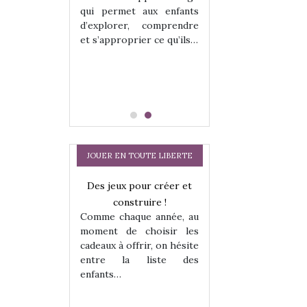
hes quelles
Les peluches q
qui permet aux enfants
ent, sont des
qu’elles soient, s
d’explorer, comprendre
s pour les
compagnons pou
et s’approprier ce qu’ils…
dou, meilleur
enfants. Doudou, m
 à câliner,
ami, objet à câ
confident,…
JOUER EN TOUTE LIBERTE
Des jeux pour créer et
Comment choisir
construire !
cabanes et des tip
Comme chaque année, au
les enfants ?
moment de choisir les
Quelle que soit l
cadeaux à offrir, on hésite
sous laquel
entre la liste des
matérialise le tipi 
enfants…
a trottinette
tissu, plastique…)
petite tente posé
 : bien plus