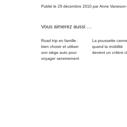
qu
Publié le 29 décembre 2010 par Anne Vaneson
so
s
c
Vous aimerez aussi …
p
en
Do
Road trip en famille :
La poussette canne
me
bien choisir et utiliser
quand la mobilité
am
son siège auto pour
devient un critère c
à 
voyager sereinement
co
…
NextGen,
Des