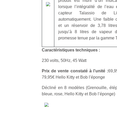
produit est muni d’un indica
lorsque l’intégralité de l’eau
capteur Talassio de Lil
automatiquement. Une faible 
et un réservoir de 3,78 litre
jusqu’à 8 litres de vapeur d
Un
promesse tenue par la gamme T
Caractéristiques techniques :
p
e
230 volts, 50Hz, 45 Watt
u
Prix de vente constaté à l’unité :
69,9
79,95€ Hello Kitty et Bob l’éponge
Décliné en 8 modèles (Grenouille, éléph
bleue, rose, Hello Kitty et Bob l’éponge)
cl
Le
pe
qu