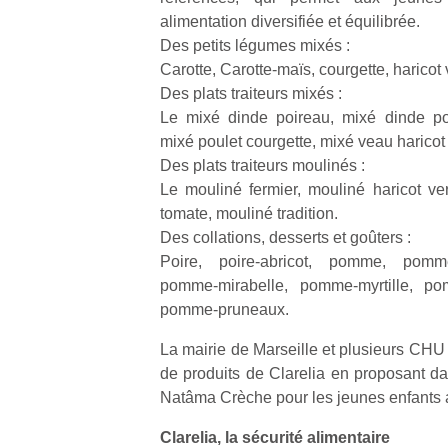
alimentation diversifiée et équilibrée.
Des petits légumes mixés :
Carotte, Carotte-maïs, courgette, haricot 
Des plats traiteurs mixés :
Le mixé dinde poireau, mixé dinde pot
Un
mixé poulet courgette, mixé veau haricot 
Des plats traiteurs moulinés :
Le mouliné fermier, mouliné haricot ver
p
tomate, mouliné tradition.
e
Des collations, desserts et goûters :
u
Poire, poire-abricot, pomme, pomme
pomme-mirabelle, pomme-myrtille, p
pomme-pruneaux.
La mairie de Marseille et plusieurs CHU f
de produits de Clarelia en proposant d
cl
Le
Natâma Crèche pour les jeunes enfants a
pe
Clarelia, la sécurité alimentaire
qu