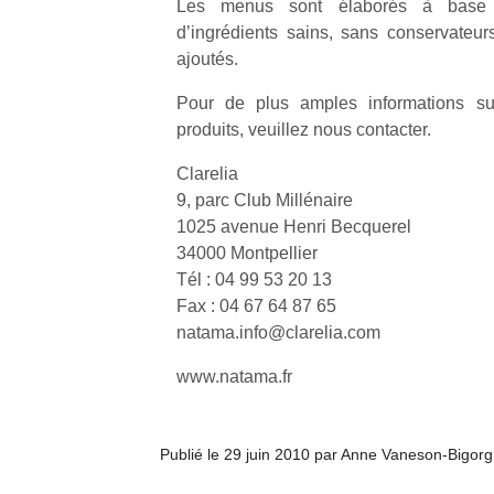
Les menus sont élaborés à base 
l’
d’ingrédients sains, sans conservateurs
NextGen,
ajoutés.
Des
une
trampolines
Pour de plus amples informations sur
nouvelle
pour les
Ap
produits, veuillez nous contacter.
trottinette
co
grands et
mécanique
su
les petits !
Clarelia
Beeper
de
Durant les
9, parc Club Millénaire
Les
co
vacances
1025 avenue Henri Becquerel
enfants
fe
estivales
34000 Montpellier
débordent
he
et avec le
souvent
Tél : 04 99 53 20 13
di
retour des
d’énergie.
de
Fax : 04 67 64 87 65
beaux
Varier les
re
natama.info@clarelia.com
jours, c’est
occupations
de
l’occasion
n’est pas
d’
www.natama.fr
rêvée
toujours
pe
pour les
simple.
pr
enfants
Conjuguer
15
de…
Publié le 29 juin 2010 par Anne Vaneson-Bigor
divertissement,
activité