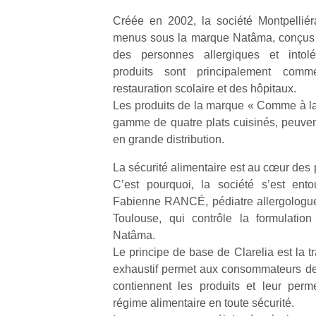
qu
Créée en 2002, la société Montpelliér
so
s
menus sous la marque Natâma, conçus p
c
des personnes allergiques et intolé
p
produits sont principalement comm
en
restauration scolaire et des hôpitaux.
Do
Les produits de la marque « Comme à l
me
gamme de quatre plats cuisinés, peuven
am
en grande distribution.
à 
co
La sécurité alimentaire est au cœur des 
…
C’est pourquoi, la société s’est ent
Fabienne RANCÉ, pédiatre allergologue 
Toulouse, qui contrôle la formulatio
Natâma.
Le principe de base de Clarelia est la 
exhaustif permet aux consommateurs de
contiennent les produits et leur perm
régime alimentaire en toute sécurité.