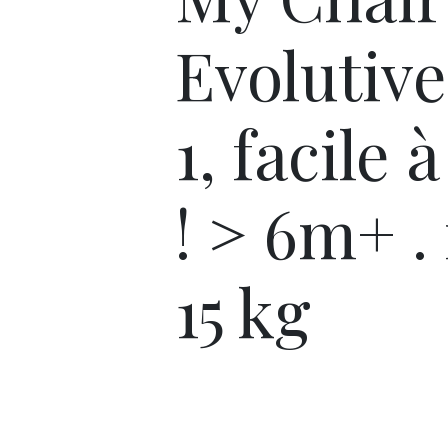
Evolutive
1, facile 
! > 6m+ .
15 kg