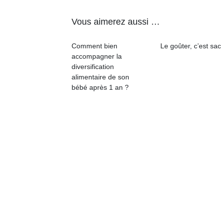
qu
so
Vous aimerez aussi …
s
c
Comment bien
Le goûter, c’est sac
p
accompagner la
en
diversification
Do
alimentaire de son
me
bébé après 1 an ?
am
à 
co
…