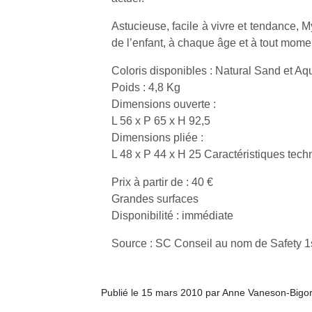
Astucieuse, facile à vivre et tendance, M
de l’enfant, à chaque âge et à tout mome
Coloris disponibles : Natural Sand et Aq
Poids : 4,8 Kg
Un
Dimensions ouverte :
L 56 x P 65 x H 92,5
Dimensions pliée :
p
L 48 x P 44 x H 25 Caractéristiques tech
e
u
Prix à partir de : 40 €
Grandes surfaces
Disponibilité : immédiate
Source : SC Conseil au nom de Safety 1
cl
Le
pe
Publié le 15 mars 2010 par Anne Vaneson-Bigo
qu