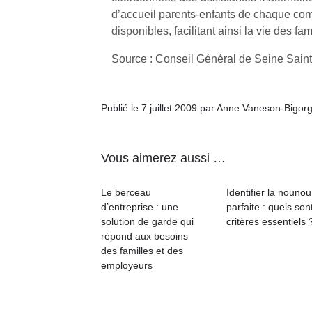
d’accueil parents-enfants de chaque c
disponibles, facilitant ainsi la vie des fam
Source : Conseil Général de Seine Sain
Un
Publié le 7 juillet 2009 par Anne Vaneson-Bigor
p
Vous aimerez aussi …
e
u
Le berceau
Identifier la nounou
d’entreprise : une
parfaite : quels son
solution de garde qui
critères essentiels 
répond aux besoins
des familles et des
cl
employeurs
Le
pe
qu