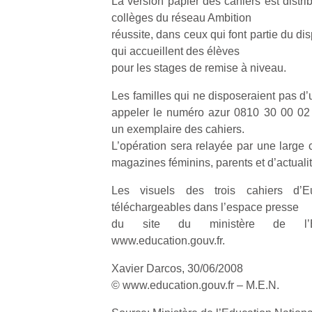
La version papier des cahiers est distri
collèges du réseau Ambition
réussite, dans ceux qui font partie du dis
qui accueillent des élèves
pour les stages de remise à niveau.
Un
Les familles qui ne disposeraient pas d’
appeler le numéro azur 0810 30 00 02 
un exemplaire des cahiers.
p
L’opération sera relayée par une larg
e
magazines féminins, parents et d’actualit
u
Les visuels des trois cahiers d’Eu
téléchargeables dans l’espace presse
du site du ministère de l’Ed
www.education.gouv.fr.
cl
Xavier Darcos, 30/06/2008
Le
© www.education.gouv.fr – M.E.N.
pe
qu