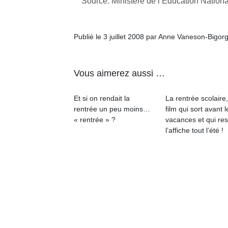
Source: Ministère de l’Education Nation
qu
so
s
Publié le 3 juillet 2008 par Anne Vaneson-Bigor
c
p
en
Do
Vous aimerez aussi …
me
am
Et si on rendait la
La rentrée scolaire
à 
rentrée un peu moins…
film qui sort avant l
co
« rentrée » ?
vacances et qui res
…
l’affiche tout l’été !