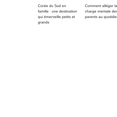
qu
Corée du Sud en
Comment alléger l
so
famille : une destination
charge mentale de
s
qui émerveille petits et
parents au quotidie
c
grands
p
en
Do
me
am
à 
co
…