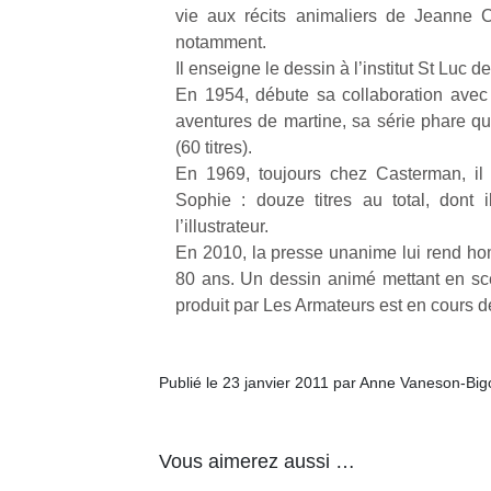
vie aux récits animaliers de Jeanne C
notamment.
Il enseigne le dessin à l’institut St Luc d
En 1954, débute sa collaboration avec
aventures de martine, sa série phare qu’
Un
(60 titres).
En 1969, toujours chez Casterman, il 
Sophie : douze titres au total, dont il
p
l’illustrateur.
e
En 2010, la presse unanime lui rend h
u
80 ans. Un dessin animé mettant en scè
produit par Les Armateurs est en cours de
Publié le 23 janvier 2011 par Anne Vaneson-Bi
cl
Le
pe
Vous aimerez aussi …
qu