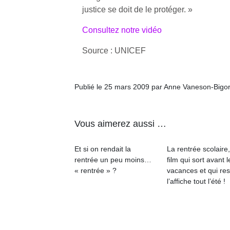
justice se doit de le protéger. »
Consultez notre vidéo
Source : UNICEF
Un
Publié le 25 mars 2009 par Anne Vaneson-Bigo
p
e
Vous aimerez aussi …
u
Et si on rendait la
La rentrée scolaire
rentrée un peu moins…
film qui sort avant l
« rentrée » ?
vacances et qui res
l’affiche tout l’été !
cl
Le
pe
qu