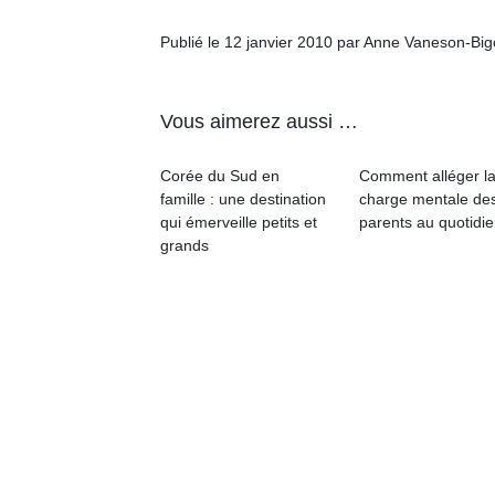
p
e
Publié le 12 janvier 2010 par Anne Vaneson-Bi
u
Vous aimerez aussi …
Corée du Sud en
Comment alléger l
cl
famille : une destination
charge mentale de
Le
qui émerveille petits et
parents au quotidie
pe
grands
qu
qu
so
s
c
p
en
Do
me
am