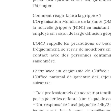
l’étranger.
Comment réagir face à la grippe A ?
L’Organisation Mondiale de la Santé (O
la nouvelle grippe A (H1N1) en insistan
employé en raison de large diffusion géog
L’OMS rappelle les précautions de base 
fréquemment, se servir de mouchoirs en pap
contact avec des personnes contamin
saisonnière.
Partir avec un organisme de L’Office 
L’Office national de garantie des séjou
suivants :
– Des professionnels du secteur attentifs
pas exposer les enfants à un risque de c
– Un responsable local joignable 24h/2
jeune n’est laissé sans surveillan