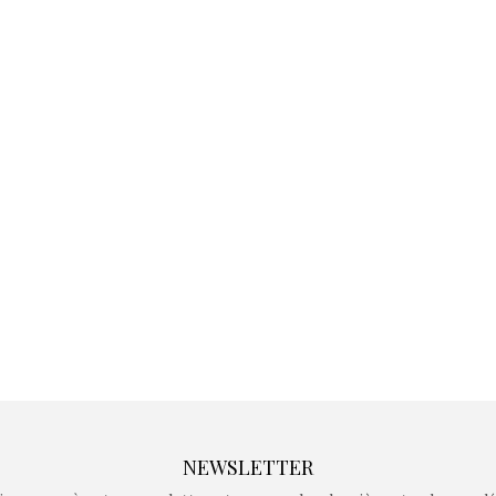
Kidywolf, une gamme de
Kidywolf, 
jeux non connectés qui
jeux non c
fait grandir !
fait g
Depuis 2019 la marque
Depuis 201
crée des jeux pour les
crée des j
enfants de 4 à 10 ans avec
enfants de 4
comme objectif…
comme objec
NEWSLETTER