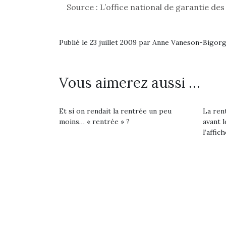
Les p
Source : L’office national de garantie des
qu’ell
comp
enfant
Publié le 23 juillet 2009 par Anne Vaneson-Bigor
ami, 
confid
Vous aimerez aussi …
Et si on rendait la rentrée un peu
La rent
moins… « rentrée » ?
avant l
l’affich
Et si
b
NextGen, une nouvelle
Après 
trottinette mécanique
Des trampolines pour les
succe