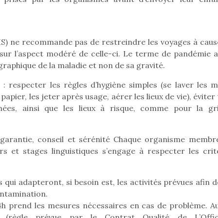
MS) ne recommande pas de restreindre les voyages à caus
Pâques 2026 : chocolats
Pâques 2026
t sur l’aspect modéré de celle-ci. Le terme de pandémie a
et idées pour une chasse
et idées po
raphique de la maladie et non de sa gravité.
aux œufs magique en
aux œufs 
famille
fam
: respecter les règles d’hygiène simples (se laver les m
Chocolats à petits prix,
Chocolats à
ier, les jeter après usage, aérer les lieux de vie), éviter
jouets malins et idées
jouets mal
ées, ainsi que les lieux à risque, comme pour la gr
créatives… voici de quoi
créatives… 
organiser une chasse aux
organiser u
œufs magique…
œufs magiq
: garantie, conseil et sérénité Chaque organisme membr
rs et stages linguistiques s’engage à respecter les crit
 qui adapteront, si besoin est, les activités prévues afin 
ontamination.
4h prend les mesures nécessaires en cas de problème. A
ce (règle prévue par le Contrat Qualité de L’Offi