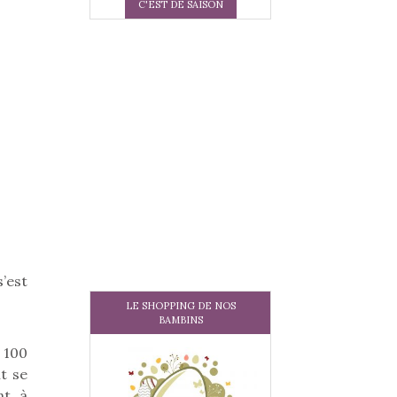
C'EST DE SAISON
’est
LE SHOPPING DE NOS
BAMBINS
t 100
t se
nt à