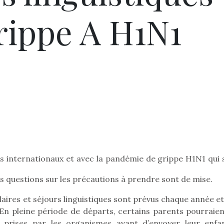
grippe A H1N1
s internationaux et avec la pandémie de grippe H1N1 qui s
es questions sur les précautions à prendre sont de mise.
laires et séjours linguistiques sont prévus chaque année e
 En pleine période de départs, certains parents pourraien
s prises par les organismes avant d’envoyer leur enfa