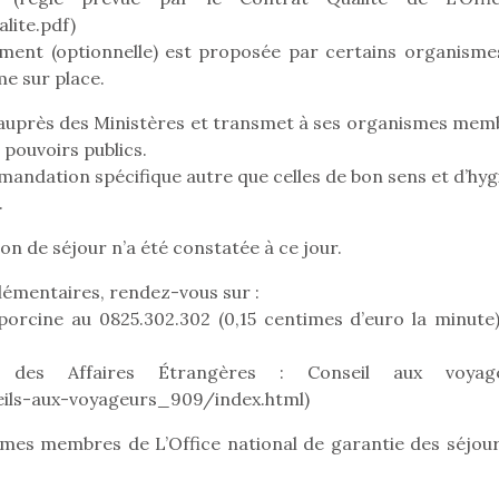
lite.pdf)
ment (optionnelle) est proposée par certains organisme
e sur place.
aire auprès des Ministères et transmet à ses organismes me
 pouvoirs publics.
mandation spécifique autre que celles de bon sens et d’hyg
.
n de séjour n’a été constatée à ce jour.
Petit chef deviendra
grand !
lémentaires, rendez-vous sur :
Les jeux d’imitation
porcine au 0825.302.302 (0,15 centimes d’euro la minute)
constituent un véritable
terrain d’apprentissage
 des Affaires Étrangères : Conseil aux voyag
qui permet aux enfants
d’explorer, comprendre
loutre en peluche
Une loutre
eils-aux-voyageurs_909/index.html)
et s’approprier ce qu’ils…
r les enfants, un
pour les 
smes membres de L’Office national de garantie des séjour
al qui change des
animal qui
ands classiques !
grands cl