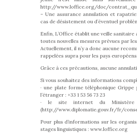
http://www.loffice.org/doc/contrat_qua
– Une assurance annulation et rapatrie
cas de désistement ou d’éventuel problèm
Enfin, L’Office établit une veille sanit
toutes nouvelles mesures prévues par les
Actuellement, il n’y a donc aucune recom
rappelées supra pour les pays européens
Grâce à ces précautions, aucune annulatio
Si vous souhaitez des informations comp
· une plate forme téléphonique Grippe 
l’étranger : +33 1 53 56 73 23
· le site internet du Ministère
Une 
(http://www.diplomatie.gouv.fr/fr/cons
pou
Pour plus d’informations sur les organi
anim
stages linguistiques : www.loffice.org
gr