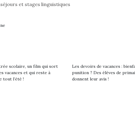
eluches quelles
Les peluc
 séjours et stages linguistiques
es soient, sont des
qu’elles soi
agnons pour les
compagnon
s. Doudou, meilleur
enfants. Dou
gne
objet à câliner,
ami, objet
ent,…
confident,…
rée scolaire, un film qui sort
Les devoirs de vacances : bienf
es vacances et qui reste à
punition ? Des élèves de prima
e tout l’été !
donnent leur avis !
 l’aventure était au
T’AS TON NERF ?
Le boom de l
out du jardin ?
A l’heure du
pour enfant
trois confinements
déconfinement, des
ssifs, des couvre-