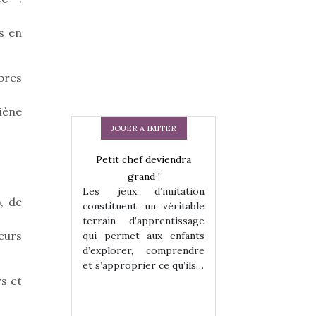
s en
mbres
iène
JOUER A IMITER
Petit chef deviendra
grand !
Les jeux d’imitation
, de
constituent un véritable
terrain d’apprentissage
eurs
qui permet aux enfants
d’explorer, comprendre
 en peluche
Une loutre en pe
et s’approprier ce qu’ils…
enfants, un
pour les enfants
s et
 change des
animal qui chang
assiques !
grands classiqu