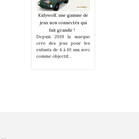
une gamme de
Kidywolf, une gamme de
Kidywolf, une ga
onnectés qui
jeux non connectés qui
jeux non connecté
randir !
fait grandir !
fait grandir 
9 la marque
Depuis 2019 la marque
Depuis 2019 la 
eux pour les
crée des jeux pour les
crée des jeux po
 à 10 ans avec
enfants de 4 à 10 ans avec
enfants de 4 à 10 a
tif…
comme objectif…
comme objectif…