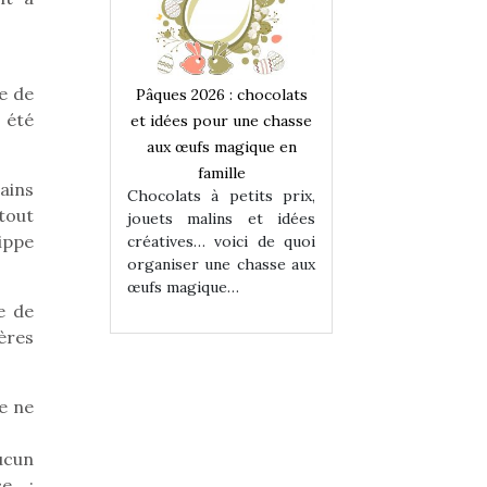
e de
 : chocolats
Pâques 2026 : chocolats
Pâques 2026 : cho
 été
ur une chasse
et idées pour une chasse
et idées pour une
magique en
aux œufs magique en
aux œufs magiqu
ille
famille
famille
ains
 petits prix,
Chocolats à petits prix,
Chocolats à petit
 tout
ins et idées
jouets malins et idées
jouets malins et
ippe
voici de quoi
créatives… voici de quoi
créatives… voici 
ne chasse aux
organiser une chasse aux
organiser une cha
ue…
œufs magique…
œufs magique…
e de
ères
de ne
ucun
ce :