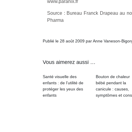
www.paranix.fr
qu
so
Source : Bureau Franck Drapeau au no
s
Pharma
c
p
en
Do
Publié le 28 août 2009 par Anne Vaneson-Bigo
me
am
à 
Vous aimerez aussi …
co
…
Santé visuelle des
Bouton de chaleur
enfants : de l’utilité de
bébé pendant la
protéger les yeux des
canicule : causes,
enfants
symptômes et cons