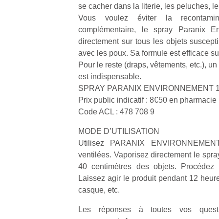
se cacher dans la literie, les peluches,
Vous voulez éviter la recontami
complémentaire, le spray Paranix E
directement sur tous les objets suscepti
avec les poux. Sa formule est efficace sur
Pour le reste (draps, vêtements, etc.), 
Un
est indispensable.
SPRAY PARANIX ENVIRONNEMENT 1
Prix public indicatif : 8€50 en pharmacie
p
Code ACL : 478 708 9
e
u
MODE D’UTILISATION
Utilisez PARANIX ENVIRONNEMENT
ventilées. Vaporisez directement le spra
40 centimètres des objets. Procédez p
Laissez agir le produit pendant 12 heures 
cl
casque, etc.
Le
pe
Les réponses à toutes vos quest
qu