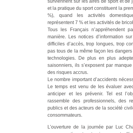
surviennent sur les aires de sport et de j
p
et la pratique du sport constituent la pr
e
%), quand les activités domestiqu
u
représentent 7 % et les activités de bric
Tous les Français n’appréhendent p
manière. Les notices d’information sur
difficiles d’accès, trop longues, trop c
pas tous de la même façon les dangers 
cl
technologies. De plus en plus adepte
Le
pe
saisonniers, ils s’exposent par manque
qu
des risques accrus.
qu
Le nombre important d’accidents nécessi
so
Le temps est venu de les évaluer avec
s
anticiper et les prévenir. Tel est l’o
c
rassemble des professionnels, des re
p
publics et des acteurs de la société civi
en
Do
consommateurs.
me
L’ouverture de la journée par Luc Chat
am