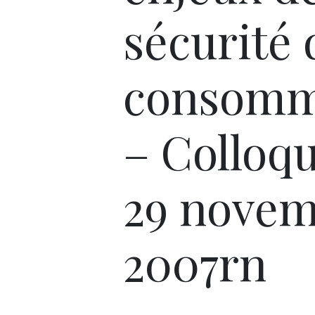
sécurité 
consomm
– Colloq
29 nove
2007rn