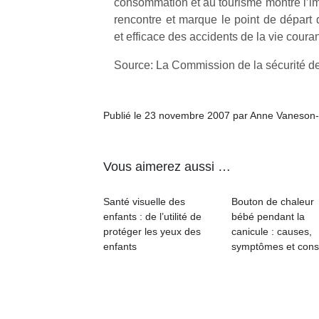
à 
consommation et au tourisme montre l’im
co
rencontre et marque le point de départ 
…
et efficace des accidents de la vie couran
Source: La Commission de la sécurité 
Publié le 23 novembre 2007 par Anne Vaneson
Vous aimerez aussi …
NextGen,
Des
une
trampolines
l’
Santé visuelle des
Bouton de chaleur
nouvelle
pour les
enfants : de l’utilité de
bébé pendant la
trottinette
grands et
protéger les yeux des
canicule : causes,
mécanique
les petits !
enfants
symptômes et cons
Durant les
Ap
Beeper
vacances
co
Les
estivales
su
enfants
et avec le
de
débordent
retour des
co
souvent