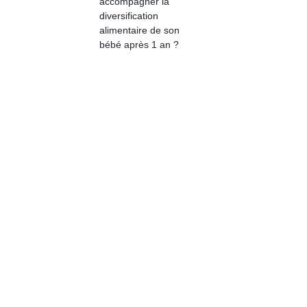
accompagner la
physique
diversification
ou
alimentaire de son
apprentissage…
bébé après 1 an ?