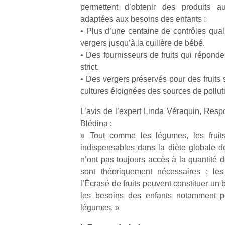
permettent d’obtenir des produits aux
adaptées aux besoins des enfants :
• Plus d’une centaine de contrôles qual
vergers jusqu’à la cuillère de bébé.
• Des fournisseurs de fruits qui répond
strict.
Un
• Des vergers préservés pour des fruits
cultures éloignées des sources de pollut
p
L’avis de l’expert Linda Véraquin, Respo
e
Blédina :
u
« Tout comme les légumes, les fruits
indispensables dans la diète globale de
n’ont pas toujours accès à la quantité d
sont théoriquement nécessaires ; le
l’Écrasé de fruits peuvent constituer un
cl
les besoins des enfants notamment po
Le
légumes. »
pe
qu