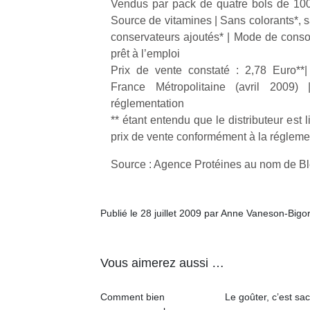
Vendus par pack de quatre bols de 100
Source de vitamines | Sans colorants*, s
NextGen,
conservateurs ajoutés* | Mode de conso
l’
Des
une
prêt à l’emploi
trampolines
nouvelle
Prix de vente constaté : 2,78 Euro*
pour les
trottinette
France Métropolitaine (avril 2009
grands et
mécanique
réglementation
Ap
les petits !
Beeper
co
** étant entendu que le distributeur est l
Durant les
Les
su
vacances
prix de vente conformément à la régleme
enfants
de
estivales
débordent
co
Source : Agence Protéines au nom de B
et avec le
souvent
fe
retour des
d’énergie.
he
beaux
Varier les
di
jours, c’est
Publié le 28 juillet 2009 par Anne Vaneson-Bigo
occupations
de
l’occasion
n’est pas
re
rêvée
toujours
de
pour les
Vous aimerez aussi …
simple.
d’
enfants
Conjuguer
pe
de…
divertissement,
pr
Comment bien
Le goûter, c’est sac
activité
15