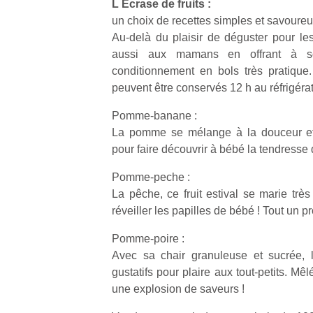
L Ecrase de fruits :
qu
un choix de recettes simples et savour
so
s
Au-delà du plaisir de déguster pour le
c
aussi aux mamans en offrant à s
p
conditionnement en bols très pratique. 
en
peuvent être conservés 12 h au réfrigéra
Do
me
Pomme-banane :
am
La pomme se mélange à la douceur et 
à 
pour faire découvrir à bébé la tendresse 
co
…
Pomme-peche :
La pêche, ce fruit estival se marie tr
réveiller les papilles de bébé ! Tout un 
Pomme-poire :
Avec sa chair granuleuse et sucrée, l
gustatifs pour plaire aux tout-petits. M
une explosion de saveurs !