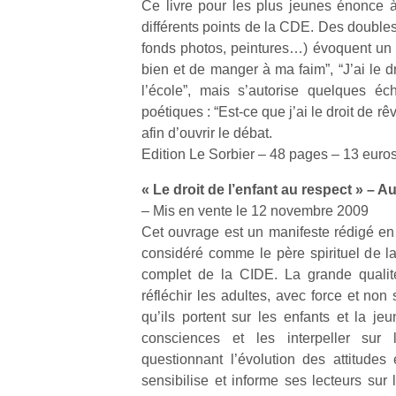
Ce livre pour les plus jeunes énonce 
p
différents points de la CDE. Des doubles
e
fonds photos, peintures…) évoquent un dro
u
bien et de manger à ma faim”, “J’ai le dr
l’école”, mais s’autorise quelques é
poétiques : “Est-ce que j’ai le droit de rê
afin d’ouvrir le débat.
Edition Le Sorbier – 48 pages – 13 euro
cl
Le
« Le droit de l’enfant au respect » – 
pe
– Mis en vente le 12 novembre 2009
qu
qu
Cet ouvrage est un manifeste rédigé e
so
considéré comme le père spirituel de la
s
complet de la CIDE. La grande qualité
c
réfléchir les adultes, avec force et non
p
qu’ils portent sur les enfants et la je
en
consciences et les interpeller sur l
Do
questionnant l’évolution des attitudes 
me
am
sensibilise et informe ses lecteurs sur 