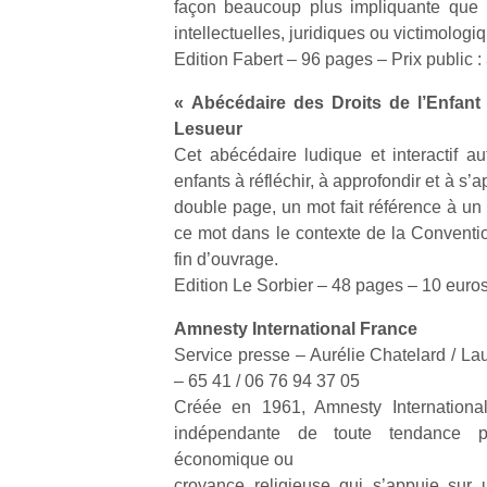
à 
façon beaucoup plus impliquante que l
co
intellectuelles, juridiques ou victimologi
…
Edition Fabert – 96 pages – Prix public :
« Abécédaire des Droits de l’Enfant »
Lesueur
Cet abécédaire ludique et interactif au
enfants à réfléchir, à approfondir et à s’
double page, un mot fait référence à un 
ce mot dans le contexte de la Convention
fin d’ouvrage.
Edition Le Sorbier – 48 pages – 10 euro
l’
NextGen,
Amnesty International France
Des
une
Service presse – Aurélie Chatelard / La
trampolines
nouvelle
– 65 41 / 06 76 94 37 05
pour les
Ap
trottinette
Créée en 1961, Amnesty International
co
grands et
mécanique
indépendante de toute tendance pol
su
les petits !
Beeper
de
économique ou
Durant les
Les
co
croyance religieuse qui s’appuie sur
vacances