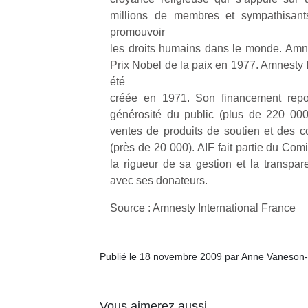
enfants
fe
estivales
millions de membres et sympathisant
débordent
he
et avec le
promouvoir
souvent
di
retour des
les droits humains dans le monde. Amnes
d’énergie.
de
beaux
Prix Nobel de la paix en 1977. Amnesty I
Varier les
re
jours, c’est
occupations
été
de
l’occasion
n’est pas
d’
créée en 1971. Son financement repos
rêvée
toujours
pe
générosité du public (plus de 220 000
pour les
simple.
pr
enfants
ventes de produits de soutien et des 
Conjuguer
15
de…
(près de 20 000). AIF fait partie du Comi
divertissement,
la rigueur de sa gestion et la transp
activité
avec ses donateurs.
physique
ou
Source : Amnesty International France
apprentissage…
Publié le 18 novembre 2009 par Anne Vaneson
Vous aimerez aussi …