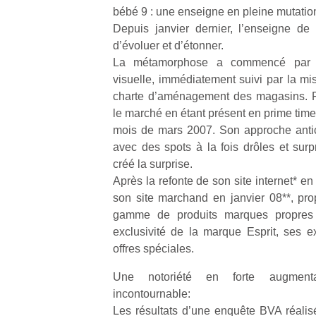
bébé 9 : une enseigne en pleine mutatio
Depuis janvier dernier, l’enseigne de
d’évoluer et d’étonner.
La métamorphose a commencé par le
visuelle, immédiatement suivi par la mi
Un
charte d’aménagement des magasins. P
le marché en étant présent en prime time
mois de mars 2007. Son approche antico
p
avec des spots à la fois drôles et surp
e
créé la surprise.
u
Après la refonte de son site internet* e
son site marchand en janvier 08**, pro
gamme de produits marques propres
exclusivité de la marque Esprit, ses e
offres spéciales.
cl
Une notoriété en forte augment
Le
incontournable:
pe
qu
Les résultats d’une enquête BVA réalisé