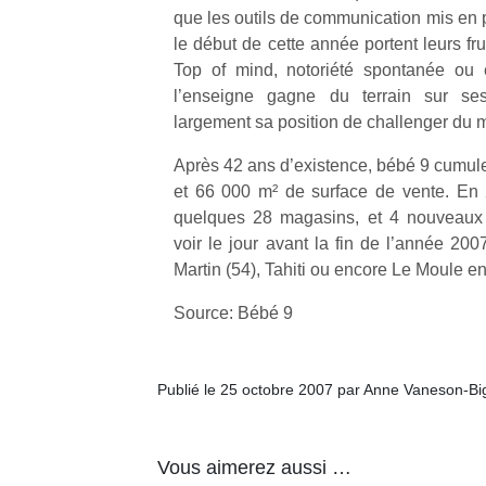
qu
que les outils de communication mis en 
so
le début de cette année portent leurs fru
s
Top of mind, notoriété spontanée ou e
c
l’enseigne gagne du terrain sur ses
p
largement sa position de challenger du 
en
Do
Après 42 ans d’existence, bébé 9 cumul
me
et 66 000 m² de surface de vente. En 
am
à 
quelques 28 magasins, et 4 nouveaux 
co
voir le jour avant la fin de l’année 2007
…
Martin (54), Tahiti ou encore Le Moule 
Source: Bébé 9
Publié le 25 octobre 2007 par Anne Vaneson-B
Vous aimerez aussi …
NextGen,
Des