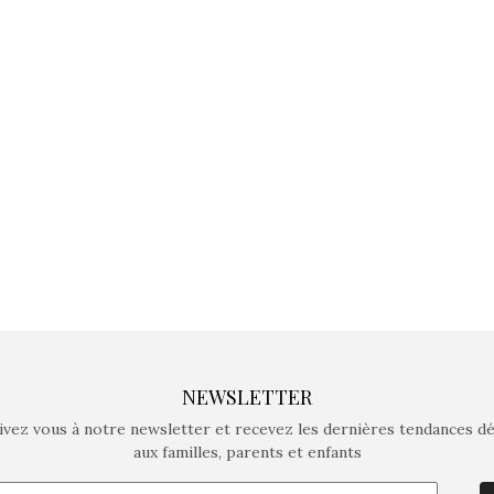
jeux non connectés qui
jeux non c
fait grandir !
fait g
Depuis 2019 la marque
Depuis 201
crée des jeux pour les
crée des j
enfants de 4 à 10 ans avec
enfants de 4
comme objectif…
comme objec
NEWSLETTER
ivez vous à notre newsletter et recevez les dernières tendances d
aux familles, parents et enfants