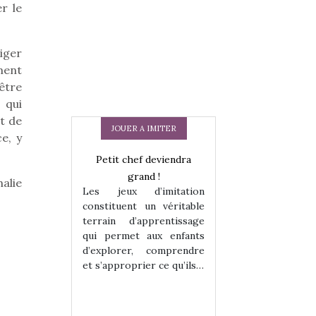
r le
xiger
ment
être
 qui
et de
JOUER A IMITER
e, y
Petit chef deviendra
grand !
alie
Les jeux d’imitation
constituent un véritable
terrain d’apprentissage
qui permet aux enfants
d’explorer, comprendre
 en peluche
Une loutre en pe
.
et s’approprier ce qu’ils…
enfants, un
pour les enfants
 change des
animal qui chang
assiques !
grands classiqu