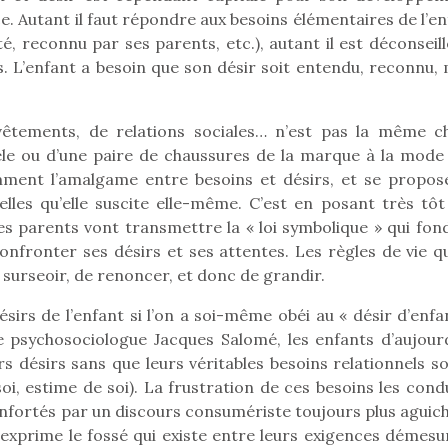
. Autant il faut répondre aux besoins élémentaires de l’en
té, reconnu par ses parents, etc.), autant il est déconseil
 L’enfant a besoin que son désir soit entendu, reconnu, 
Pâques 2026 : chocolats
Pâques 2026
et idées pour une chasse
et idées po
vêtements, de relations sociales… n’est pas la même c
aux œufs magique en
aux œufs 
èle ou d’une paire de chaussures de la marque à la mode 
famille
fam
mment l’amalgame entre besoins et désirs, et se propos
Chocolats à petits prix,
Chocolats à
jouets malins et idées
jouets mal
elles qu’elle suscite elle-même. C’est en posant très tôt
créatives… voici de quoi
créatives… 
les parents vont transmettre la « loi symbolique » qui fon
organiser une chasse aux
organiser u
onfronter ses désirs et ses attentes. Les règles de vie qu
œufs magique…
œufs magiq
 surseoir, de renoncer, et donc de grandir.
 désirs de l’enfant si l’on a soi-même obéi au « désir d’enfa
psychosociologue Jacques Salomé, les enfants d’aujourd
rs désirs sans que leurs véritables besoins relationnels s
oi, estime de soi). La frustration de ces besoins les cond
nfortés par un discours consumériste toujours plus aguich
 exprime le fossé qui existe entre leurs exigences démesu