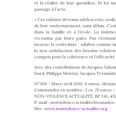
et la réalité de leur quotidien. Et les
passage à l’acte.
> Ces enfants devenus adolescents, seuls 
de leur environnement, sans délais. C’es
dans la famille et à l’école. La violen
reconnus par leurs pairs. Pas étonnant
incarne la contrainte : adultes comme ins
la non satisfaction des besoins relation
compris pour la cohérence et l’efficacité 
Avec des contributions de Jacques Salom
Dard, Philippe Meirieu, Jacques Tréminti
N°309 – Mars-avril 2010, 6 euros. Abonn
Commandes en nombre : 5 ex. 25 euros – 1
Une 
NON-VIOLENCE ACTUALITÉ, BP 241, 45202 M
pou
E-mail : nonviolence.actualite@wanadoo.
anim
Site :
www.nonviolence-actualite.org
gr