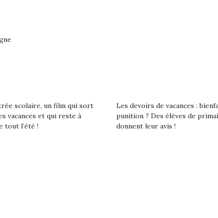
eluches quelles
Les peluc
es soient, sont des
qu’elles soi
agnons pour les
compagnon
s. Doudou, meilleur
enfants. Dou
rgne
objet à câliner,
ami, objet
ent,…
confident,…
rée scolaire, un film qui sort
Les devoirs de vacances : bienf
es vacances et qui reste à
punition ? Des élèves de prima
e tout l’été !
donnent leur avis !
 l’aventure était au
T’AS TON NERF ?
Le boom de l
out du jardin ?
A l’heure du
pour enfant
trois confinements
déconfinement, des
ssifs, des couvre-