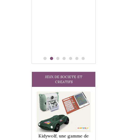
 jeu !
our la glisse
sel, et même
tits peuvent
 s’y initier.
te…
JEUX DE SOCIETE ET
CREATIFS
une gamme de
Kidywolf, une gamme de
Kidywolf, une ga