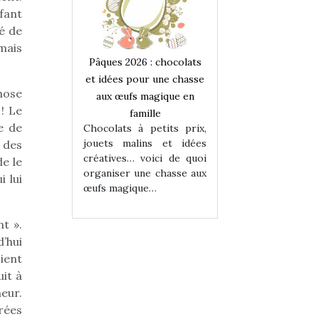
fant
lé de
mais
 : chocolats
Pâques 2026 : chocolats
Pâques 2026 : cho
ur une chasse
et idées pour une chasse
et idées pour une
hose
magique en
aux œufs magique en
aux œufs magiqu
! Le
ille
famille
famille
e de
 petits prix,
Chocolats à petits prix,
Chocolats à petit
ins et idées
jouets malins et idées
jouets malins et
 des
voici de quoi
créatives… voici de quoi
créatives… voici 
de le
ne chasse aux
organiser une chasse aux
organiser une cha
i lui
ue…
œufs magique…
œufs magique…
nt ».
’hui
oient
uit à
eur.
rées