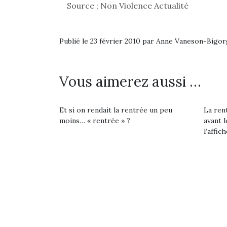
Les p
Source ; Non Violence Actualité
qu’ell
comp
enfant
Publié le 23 février 2010 par Anne Vaneson-Bigo
ami, 
confid
Vous aimerez aussi …
Et si on rendait la rentrée un peu
La rent
moins… « rentrée » ?
avant l
l’affich
NextGen, une nouvelle
trottinette mécanique
Beeper
Les enfants débordent
souvent d’énergie. Varier
Et si
les occupations n’est pas
toujours simple.
b
Conjuguer
Après 
Des trampolines pour les
divertissement, activité
succe