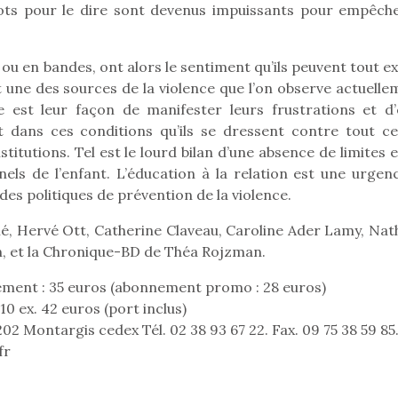
 mots pour le dire sont devenus impuissants pour empêche
ou en bandes, ont alors le sentiment qu’ils peuvent tout e
t une des sources de la violence que l’on observe actuelle
ce est leur façon de manifester leurs frustrations et d’
 dans ces conditions qu’ils se dressent contre tout ce
titutions. Tel est le lourd bilan d’une absence de limites 
nels de l’enfant. L’éducation à la relation est une urgenc
des politiques de prévention de la violence.
Petit chef deviendra
grand !
é, Hervé Ott, Catherine Claveau, Caroline Ader Lamy, Nath
Les jeux d’imitation
n, et la Chronique-BD de Théa Rojzman.
constituent un véritable
terrain d’apprentissage
ement : 35 euros (abonnement promo : 28 euros)
qui permet aux enfants
0 ex. 42 euros (port inclus)
d’explorer, comprendre
loutre en peluche
Une loutre
ontargis cedex Tél. 02 38 93 67 22. Fax. 09 75 38 59 85
et s’approprier ce qu’ils…
r les enfants, un
pour les 
fr
al qui change des
animal qui
ands classiques !
grands cl