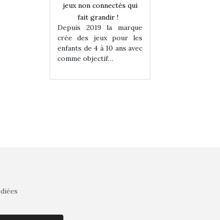
onnectés qui
jeux non connectés qui
jeux non connecté
randir !
fait grandir !
fait grandir 
9 la marque
Depuis 2019 la marque
Depuis 2019 la 
eux pour les
crée des jeux pour les
crée des jeux po
 à 10 ans avec
enfants de 4 à 10 ans avec
enfants de 4 à 10 a
tif…
comme objectif…
comme objectif…
édiées