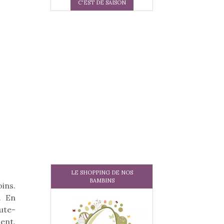
C'EST DE SAISON
LE SHOPPING DE NOS
BAMBINS
ins.
. En
ute-
ent.