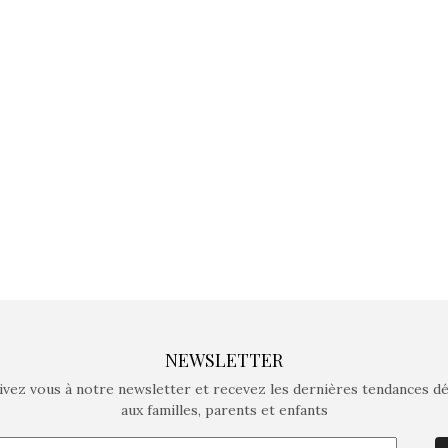
jeux non connectés qui
jeux non c
fait grandir !
fait g
Depuis 2019 la marque
Depuis 201
crée des jeux pour les
crée des j
enfants de 4 à 10 ans avec
enfants de 4
comme objectif…
comme objec
NEWSLETTER
ivez vous à notre newsletter et recevez les dernières tendances d
aux familles, parents et enfants