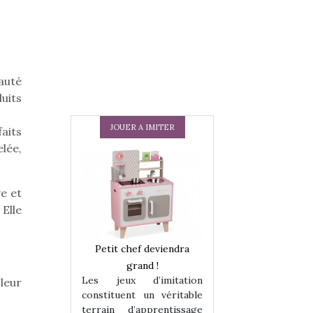
auté
uits
JOUER A IMITER
faits
elée,
ve et
Elle
 en peluche
Petit chef deviendra
Une loutre en pe
enfants, un
grand !
pour les enfants
Les jeux d’imitation
 leur
 change des
animal qui chang
constituent un véritable
assiques !
grands classiqu
terrain d’apprentissage