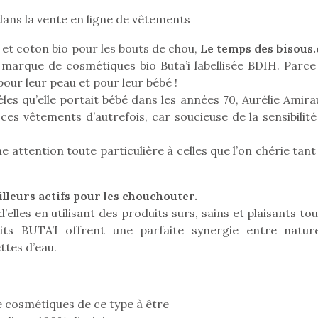
dans la vente en ligne de vêtements
 et coton bio pour les bouts de chou,
Le temps des bisous
Pâques 2026 : chocolats
Pâques 2026
 marque de cosmétiques bio Buta’i labellisée BDIH. Parce
et idées pour une chasse
et idées po
our leur peau et pour leur bébé !
aux œufs magique en
aux œufs 
les qu’elle portait bébé dans les années 70, Aurélie Amira
famille
fam
ces vêtements d’autrefois, car soucieuse de la sensibilité
Chocolats à petits prix,
Chocolats à
jouets malins et idées
jouets mal
e attention toute particulière à celles que l’on chérie tant 
créatives… voici de quoi
créatives… 
organiser une chasse aux
organiser u
œufs magique…
œufs magiq
illeurs actifs pour les chouchouter.
’elles en utilisant des produits surs, sains et plaisants to
uits BUTA’I offrent une parfaite synergie entre natur
ttes d’eau.
e cosmétiques de ce type à être