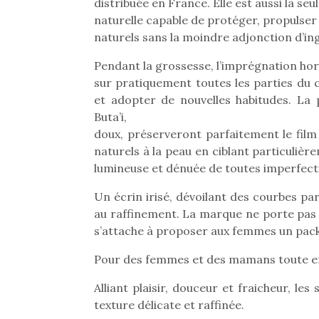
distribuée en France. Elle est aussi la seu
naturelle capable de protéger, propulser e
naturels sans la moindre adjonction d’in
Pendant la grossesse, l’imprégnation 
sur pratiquement toutes les parties du c
et adopter de nouvelles habitudes. La 
Buta’i,
doux, préserveront parfaitement le film 
naturels à la peau en ciblant particuliè
lumineuse et dénuée de toutes imperfection
Un écrin irisé, dévoilant des courbes parf
au raffinement. La marque ne porte pas 
s’attache à proposer aux femmes un packag
Une 
Pour des femmes et des mamans toute en
pou
Alliant plaisir, douceur et fraicheur, l
anim
texture délicate et raffinée.
gr