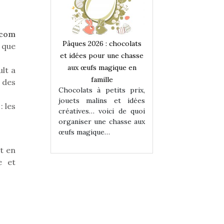
.com
 : chocolats
Pâques 2026 : chocolats
Pâques 2026 : cho
 que
ur une chasse
et idées pour une chasse
et idées pour une
magique en
aux œufs magique en
aux œufs magiqu
ult a
ille
famille
famille
 des
 petits prix,
Chocolats à petits prix,
Chocolats à petit
ins et idées
jouets malins et idées
jouets malins et
: les
voici de quoi
créatives… voici de quoi
créatives… voici 
ne chasse aux
organiser une chasse aux
organiser une cha
ue…
œufs magique…
œufs magique…
ut en
e et