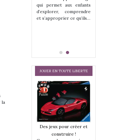
hes quelles
Les peluches q
qui permet aux enfants
ent, sont des
qu’elles soient, s
d’explorer, comprendre
s pour les
compagnons pou
et s’approprier ce qu’ils…
dou, meilleur
enfants. Doudou, m
 à câliner,
ami, objet à câ
confident,…
JOUER EN TOUTE LIBERTE
s
 la
a trottinette
Comment choisir
Des jeux pour créer et
 : bien plus
cabanes et des tip
construire !