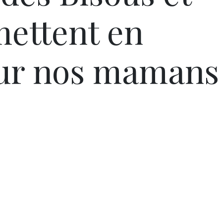
mettent en
our nos mamans