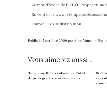
Les p
Le mot d’ordre de BUTA’I: Proposer une bea
qu’ell
comp
En vente sur www.letempsdesbisous.com et
enfant
ami, 
Source : 2xplus distribution
confid
Publié le 7 octobre 2009 par Anne Vaneson-Bigo
Vous aimerez aussi …
NextGen, une nouvelle
trottinette mécanique
Santé visuelle des enfants : de l’utilité
Bouton
Beeper
de protéger les yeux des enfants
canicu
Les enfants débordent
consei
souvent d’énergie. Varier
Et si
les occupations n’est pas
toujours simple.
b
Conjuguer
Après 
Des trampolines pour les
divertissement, activité
succe