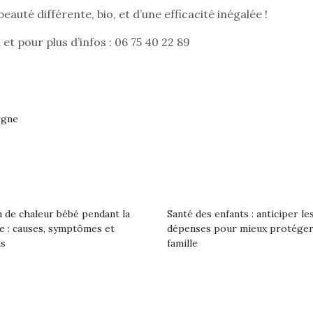
eluches quelles
Les peluc
qui permet aux enfants
uté différente, bio, et d’une efficacité inégalée !
es soient, sont des
qu’elles soi
d’explorer, comprendre
agnons pour les
compagnon
et s’approprier ce qu’ils…
 pour plus d’infos : 06 75 40 22 89
s. Doudou, meilleur
enfants. Dou
objet à câliner,
ami, objet
ent,…
confident,…
rgne
 de chaleur bébé pendant la
Santé des enfants : anticiper le
le : causes, symptômes et
dépenses pour mieux protéger
ls
famille
 l’aventure était au
T’AS TON NERF ?
Le boom de l
out du jardin ?
A l’heure du
pour enfant
trois confinements
déconfinement, des
ssifs, des couvre-