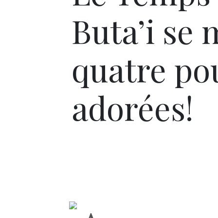
Buta’i se 
quatre p
adorées!