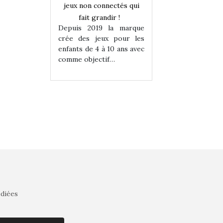
onnectés qui
jeux non connectés qui
jeux non connecté
randir !
fait grandir !
fait grandir 
9 la marque
Depuis 2019 la marque
Depuis 2019 la 
eux pour les
crée des jeux pour les
crée des jeux po
 à 10 ans avec
enfants de 4 à 10 ans avec
enfants de 4 à 10 a
tif…
comme objectif…
comme objectif…
édiées