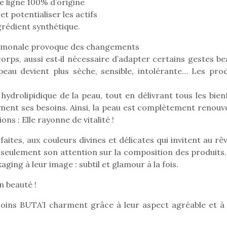
le ligne 100% d’origine
t potentialiser les actifs
grédient synthétique.
hormonale provoque des changements
orps, aussi est‐il nécessaire d’adapter certains gestes be
peau devient plus sèche, sensible, intolérante… Les prod
hydrolipidique de la peau, tout en délivrant tous les bien
rement ses besoins. Ainsi, la peau est complètement renouv
s : Elle rayonne de vitalité !
aites, aux couleurs divines et délicates qui invitent au rê
seulement son attention sur la composition des produits. 
ing à leur image : subtil et glamour à la fois.
loutre en peluche
Petit chef deviendra
Une loutre
 beauté !
r les enfants, un
grand !
pour les 
Les jeux d’imitation
es soins BUTA’I charment grâce à leur aspect agréable et à
al qui change des
animal qui
constituent un véritable
ands classiques !
grands cl
terrain d’apprentissage