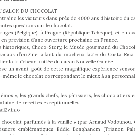
AU SALON DU CHOCOLAT
raîne les visiteurs dans près de 4000 ans d’histoire du c
ntes questions sur le chocolat.
ruges (Belgique), à Prague (République Tchèque), et en av
 en prévision d’une ouverture prochaine en France.
ts historiques, Choco-Story, le Musée gourmand du Chocol
 cacaos d’origine, allant du moelleux lacté du Costa Rica 
ier la fraîcheur fruitée du cacao Nouvelle Guinée.
se un avant-goût de cette magnifique expérience sensori
i-même le chocolat correspondant le mieux à sa personnal
mos », les grands chefs, les pâtissiers, les chocolatiers e
entaine de recettes exceptionnelles.
loutre en peluche
Petit chef deviendra
Une loutre
al2v.info
r les enfants, un
grand !
pour les 
Les jeux d’imitation
u chocolat parfumés à la vanille » (par Arnaud Vodounou, 
al qui change des
animal qui
constituent un véritable
âtissiers emblématiques Eddie Benghanem (Trianon Pala
ands classiques !
grands cl
terrain d’apprentissage