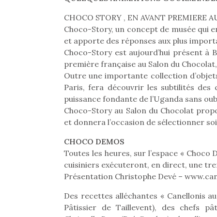
CHOCO STORY , EN AVANT PREMIERE 
Choco-Story, un concept de musée qui ent
et apporte des réponses aux plus importa
Choco-Story est aujourd’hui présent à B
première française au Salon du Chocolat,
Outre une importante collection d’obje
Paris, fera découvrir les subtilités des
puissance fondante de l’Uganda sans oubl
Choco-Story au Salon du Chocolat propo
et donnera l’occasion de sélectionner so
CHOCO DEMOS
Toutes les heures, sur l’espace « Choco Dé
cuisiniers exécuteront, en direct, une tr
Une 
Présentation Christophe Devé – www.can
pou
Des recettes alléchantes « Canellonis a
anim
Pâtissier de Taillevent), des chefs p
gr