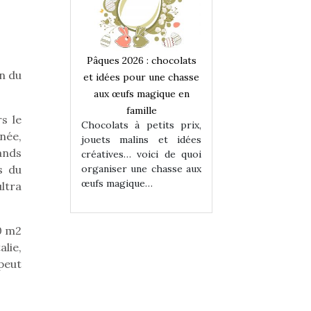
 : chocolats
Pâques 2026 : chocolats
Pâques 2026 : cho
on du
ur une chasse
et idées pour une chasse
et idées pour une
magique en
aux œufs magique en
aux œufs magiqu
ille
famille
famille
s le
 petits prix,
Chocolats à petits prix,
Chocolats à petit
née,
ins et idées
jouets malins et idées
jouets malins et
ands
voici de quoi
créatives… voici de quoi
créatives… voici 
ne chasse aux
organiser une chasse aux
organiser une cha
s du
ue…
œufs magique…
œufs magique…
ltra
00 m2
lie,
peut