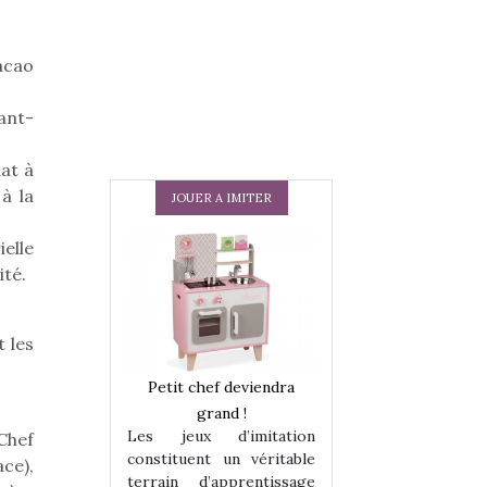
acao
ant-
at à
à la
JOUER A IMITER
elle
ité.
t les
 en peluche
Petit chef deviendra
Une loutre en pe
enfants, un
grand !
pour les enfants
Les jeux d’imitation
Chef
 change des
animal qui chang
constituent un véritable
ce),
assiques !
grands classiqu
terrain d’apprentissage