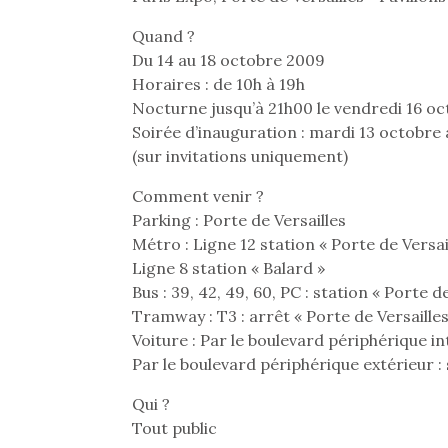
physique ou
Quand ?
apprentissage…
Du 14 au 18 octobre 2009
Horaires : de 10h à 19h
Nocturne jusqu’à 21h00 le vendredi 16 o
Soirée d’inauguration : mardi 13 octobre 
(sur invitations uniquement)
Comment venir ?
Parking : Porte de Versailles
Métro : Ligne 12 station « Porte de Versai
Ligne 8 station « Balard »
Bus : 39, 42, 49, 60, PC : station « Porte de
Tramway : T3 : arrêt « Porte de Versailles
Voiture : Par le boulevard périphérique int
Par le boulevard périphérique extérieur : 
Qui ?
Tout public