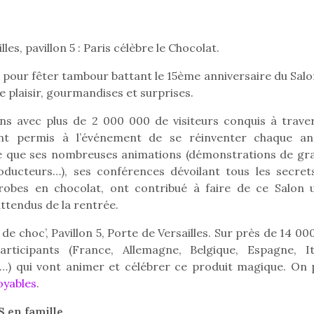
es, pavillon 5 : Paris célèbre le Chocolat.
Pâques 2026 : chocolats
Pâques 2026
ir pour fêter tambour battant le 15ème anniversaire du Sal
et idées pour une chasse
et idées po
e plaisir, gourmandises et surprises.
aux œufs magique en
aux œufs 
famille
fam
ons avec plus de 2 000 000 de visiteurs conquis à traver
Chocolats à petits prix,
Chocolats à
t permis à l’événement de se réinventer chaque an
jouets malins et idées
jouets mal
ute que ses nombreuses animations (démonstrations de gr
créatives… voici de quoi
créatives… 
organiser une chasse aux
organiser u
oducteurs…), ses conférences dévoilant tous les secret
œufs magique…
œufs magiq
robes en chocolat, ont contribué à faire de ce Salon u
ttendus de la rentrée.
de choc’, Pavillon 5, Porte de Versailles. Sur près de 14 0
icipants (France, Allemagne, Belgique, Espagne, Ita
e…) qui vont animer et célébrer ce produit magique. On 
oyables
.
en famille