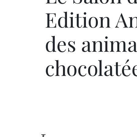
Edition An
des anima
chocolaté