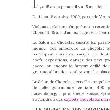
I
l y a 15 ans a peine… il y a 15 ans deja !
Du 14 au 18 octobre 2009, porte de Versaill
Violons et clairons s’apprêtent à retent
Chocolat. 15 ans d’un mariage réussi entr
Le Salon du Chocolat suscite les passi
monde. Ces amoureux du chocolat on
participant ainsi à son succès. Nul do
chefs, expositions, danses des pays pr
cacao, ou encore le fameux défilé de 
gourmand l’un des rendez-vous les plus a
Le Salon du Chocolat accueille son public 
de folie gourmande, ce sont 400 part
Luxembourg, Japon, Suède, Suisse, Syri
s’attendre à des
exploits chocolatés incr
QUELQUES ANIMATIONS GOURMANDES 