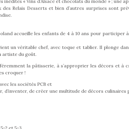
eluches quelles
Les peluc
ces inédites « Vins d’Alsace et chocolats du monde » ; une a
qui permet aux enfants
es soient, sont des
qu’elles soi
 des Relais Desserts et bien d’autres surprises sont pré
d’explorer, comprendre
agnons pour les
compagnon
ndise.
et s’approprier ce qu’ils…
s. Doudou, meilleur
enfants. Dou
objet à câliner,
ami, objet
ent,…
confident,…
coland accueille les enfants de 4 à 10 ans pour participer 
ient un véritable chef, avec toque et tablier. Il plonge da
 artiste du goût.
ifféremment la pâtisserie, à s’approprier les décors et à 
es croquer !
 l’aventure était au
T’AS TON NERF ?
avec les sociétés PCB et
A l’heure du
out du jardin ?
déconfinement, des
, d’inventer, de créer une multitude de décors culinaires 
trois confinements
premières grosses
ssifs, des couvre-
chaleurs et des futures
 à des heures
vacances estivales, le
érentes, des
parc, le jardin, la…
trictions de
Le boom de l
ignement pendant
pour enfant
e 15 mois,…
 5-2 et 5-3