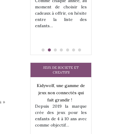
 jeu !
Comme chaque année, au
our la glisse
moment de choisir les
sel, et même
cadeaux à offrir, on hésite
tits peuvent
entre la liste des
 s’y initier.
enfants…
te…
JEUX DE SOCIETE ET
CREATIFS
une gamme de
Kidywolf, une gamme de
Kidywolf, une ga
onnectés qui
jeux non connectés qui
jeux non connecté
randir !
fait grandir !
fait grandir 
s »
9 la marque
Depuis 2019 la marque
Depuis 2019 la 
eux pour les
crée des jeux pour les
crée des jeux po
 à 10 ans avec
enfants de 4 à 10 ans avec
enfants de 4 à 10 a
tif…
comme objectif…
comme objectif…