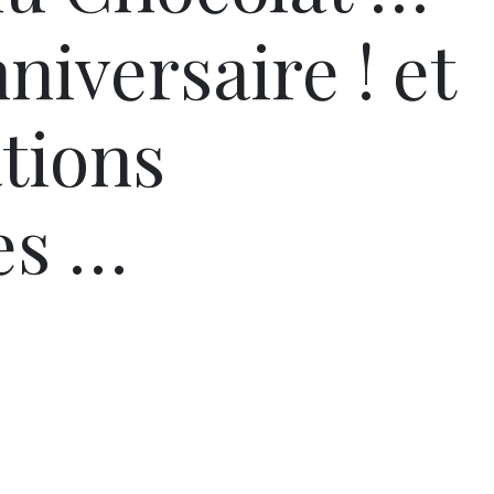
niversaire ! et
tions
es …