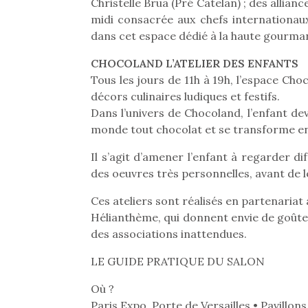
Les p
Christelle Brua (Pré Catelan) ; des allian
qu’ell
midi consacrée aux chefs internationaux
comp
dans cet espace dédié à la haute gourma
enfant
ami, 
CHOCOLAND L’ATELIER DES ENFANTS
confid
Tous les jours de 11h à 19h, l’espace Cho
décors culinaires ludiques et festifs.
Dans l’univers de Chocoland, l’enfant dev
monde tout chocolat et se transforme en
Il s’agit d’amener l’enfant à regarder d
des oeuvres très personnelles, avant de l
NextGen, une nouvelle
Des trampolines pour les
Et si
Ces ateliers sont réalisés en partenariat 
trottinette mécanique
grands et les petits !
b
Hélianthème, qui donnent envie de goûter
Durant les vacances
Après 
Beeper
estivales et avec le
succe
des associations inattendues.
Les enfants débordent
retour des beaux jours,
feux
souvent d’énergie. Varier
c’est l’occasion rêvée
diff
LE GUIDE PRATIQUE DU SALON
les occupations n’est pas
pour les enfants de…
res
toujours simple.
Où ?
d’élo
Conjuguer
presqu
Paris Expo, Porte de Versailles • Pavillons
divertissement, activité