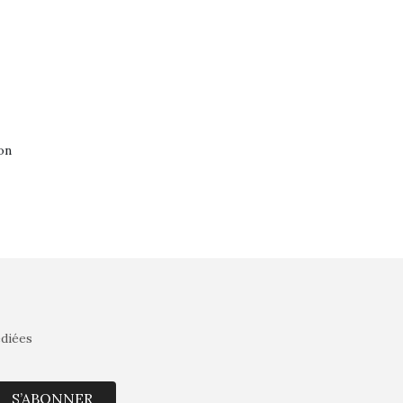
on
édiées
S’ABONNER