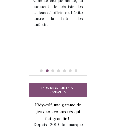
 jeu !
les enfants ?
Comme chaque année, au
our la glisse
Quelle que soit l
moment de choisir les
sel, et même
sous laquel
cadeaux à offrir, on hésite
tits peuvent
matérialise le tipi 
entre la liste des
 s’y initier.
tissu, plastique…)
enfants…
te…
petite tente posé
JEUX DE SOCIETE ET
CREATIFS
une gamme de
Kidywolf, une gamme de
Kidywolf, une ga
onnectés qui
jeux non connectés qui
jeux non connecté
randir !
fait grandir !
fait grandir 
9 la marque
Depuis 2019 la marque
Depuis 2019 la 