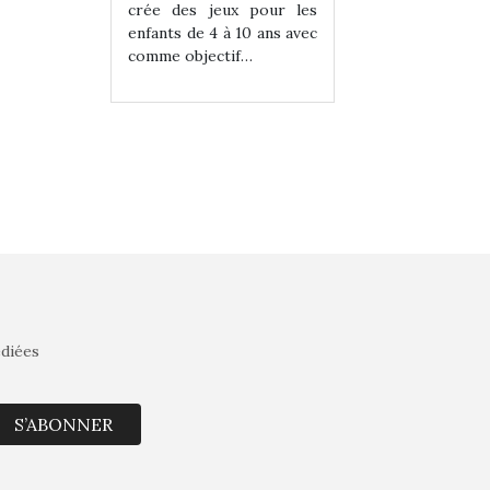
eux pour les
crée des jeux pour les
crée des jeux po
 à 10 ans avec
enfants de 4 à 10 ans avec
enfants de 4 à 10 a
tif…
comme objectif…
comme objectif…
édiées
S’ABONNER