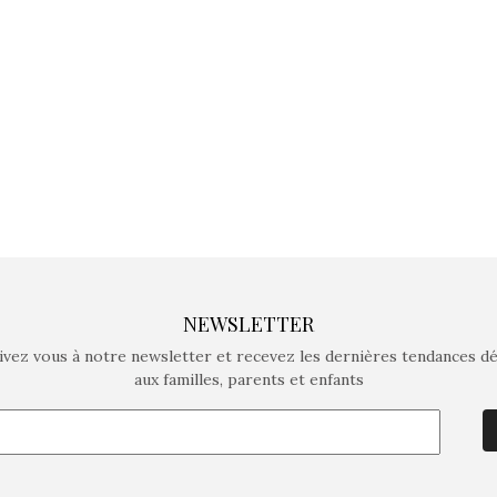
crée des jeux pour les
crée des j
enfants de 4 à 10 ans avec
enfants de 4
comme objectif…
comme objec
NEWSLETTER
ivez vous à notre newsletter et recevez les dernières tendances d
aux familles, parents et enfants