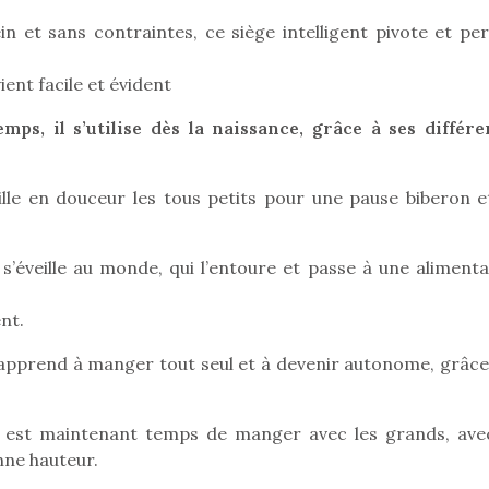
n et sans contraintes, ce siège intelligent pivote et pe
ient facile et évident
Pâques 2026 : chocolats
Pâques 2026
et idées pour une chasse
et idées po
ps, il s’utilise dès la naissance, grâce à ses différe
aux œufs magique en
aux œufs 
famille
fam
Chocolats à petits prix,
Chocolats à
uille en douceur les tous petits pour une pause biberon e
jouets malins et idées
jouets mal
créatives… voici de quoi
créatives… 
organiser une chasse aux
organiser u
 s’éveille au monde, qui l’entoure et passe à une alimenta
œufs magique…
œufs magiq
nt.
 apprend à manger tout seul et à devenir autonome, grâce 
Il est maintenant temps de manger avec les grands, ave
nne hauteur.