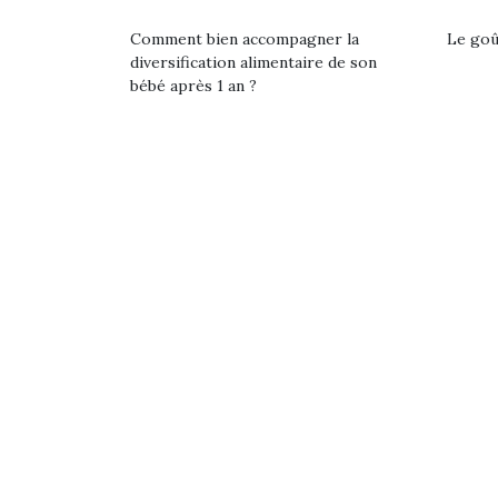
Les p
qu’ell
Comment bien accompagner la
Le goût
comp
diversification alimentaire de son
enfant
bébé après 1 an ?
ami, 
confid
Et si
b
NextGen, une nouvelle
Après 
trottinette mécanique
Des trampolines pour les
succe