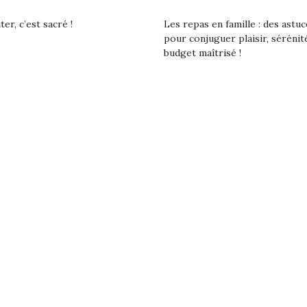
eluches quelles
Les peluc
qui permet aux enfants
es soient, sont des
qu’elles soi
er, c’est sacré !
Les repas en famille : des astuc
d’explorer, comprendre
agnons pour les
compagnon
pour conjuguer plaisir, sérénit
et s’approprier ce qu’ils…
s. Doudou, meilleur
enfants. Dou
budget maîtrisé !
objet à câliner,
ami, objet
ent,…
confident,…
T’AS TON NERF ?
A l’heure du
déconfinement, des
premières grosses
chaleurs et des futures
vacances estivales, le
 l’aventure était au
parc, le jardin, la…
Le boom de l
out du jardin ?
pour enfant
trois confinements
ssifs, des couvre-