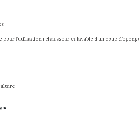
es
es
e pour l’utilisation réhausseur et lavable d’un coup d’épong
g
culture
rgne
loutre en peluche
Petit chef deviendra
Une loutre
r les enfants, un
grand !
pour les 
Les jeux d’imitation
al qui change des
animal qui
constituent un véritable
ands classiques !
grands cl
terrain d’apprentissage