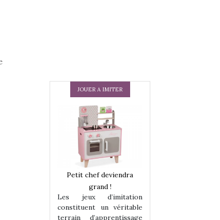
e
JOUER A IMITER
 en peluche
Petit chef deviendra
Une loutre en pe
enfants, un
grand !
pour les enfants
Les jeux d’imitation
 change des
animal qui chang
constituent un véritable
assiques !
grands classiqu
terrain d’apprentissage