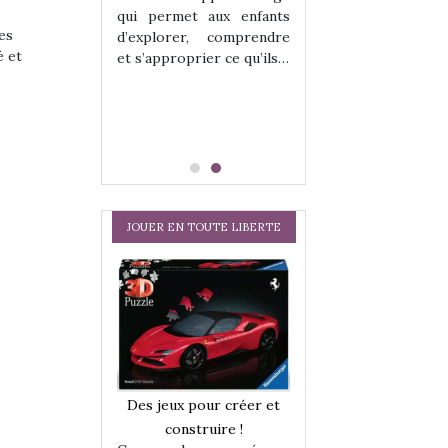
hes quelles
Les peluches q
qui permet aux enfants
ent, sont des
qu’elles soient, s
es
d’explorer, comprendre
s pour les
compagnons pou
é et
et s’approprier ce qu’ils…
dou, meilleur
enfants. Doudou, m
 à câliner,
ami, objet à câ
confident,…
JOUER EN TOUTE LIBERTE
a trottinette
Comment choisir
Des jeux pour créer et
 : bien plus
cabanes et des tip
construire !