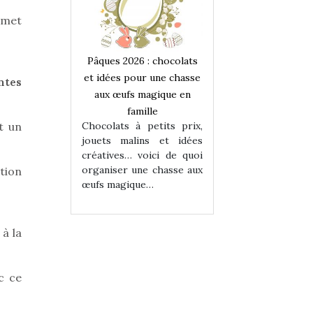
rmet
 : chocolats
Pâques 2026 : chocolats
Pâques 2026 : cho
ur une chasse
et idées pour une chasse
et idées pour une
ntes
magique en
aux œufs magique en
aux œufs magiqu
ille
famille
famille
 petits prix,
Chocolats à petits prix,
Chocolats à petit
t un
ins et idées
jouets malins et idées
jouets malins et
voici de quoi
créatives… voici de quoi
créatives… voici 
ne chasse aux
organiser une chasse aux
organiser une cha
tion
ue…
œufs magique…
œufs magique…
à la
c ce