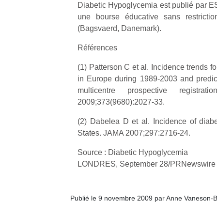
Diabetic Hypoglycemia est publié par E
qu
so
une bourse éducative sans restrict
s
(Bagsvaerd, Danemark).
c
p
Références
en
Do
(1) Patterson C et al. Incidence trends f
me
in Europe during 1989-2003 and predi
am
multicentre prospective registra
à 
2009;373(9680):2027-33.
co
…
(2) Dabelea D et al. Incidence of diabe
States. JAMA 2007;297:2716-24.
Source : Diabetic Hypoglycemia
LONDRES, September 28/PRNewswire
Publié le 9 novembre 2009 par Anne Vaneson-