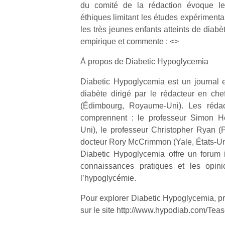
du comité de la rédaction évoque le
éthiques limitant les études expériment
les très jeunes enfants atteints de diabète
empirique et commente : <>
À propos de Diabetic Hypoglycemia
Un
Diabetic Hypoglycemia est un journal en
diabète dirigé par le rédacteur en chef
p
(Édimbourg, Royaume-Uni). Les rédact
e
comprennent : le professeur Simon He
u
Uni), le professeur Christopher Ryan (Pi
docteur Rory McCrimmon (Yale, États-Unis
Diabetic Hypoglycemia offre un forum in
connaissances pratiques et les opi
l’hypoglycémie.
cl
Pour explorer Diabetic Hypoglycemia, pre
Le
pe
sur le site http://www.hypodiab.com/Teas
qu