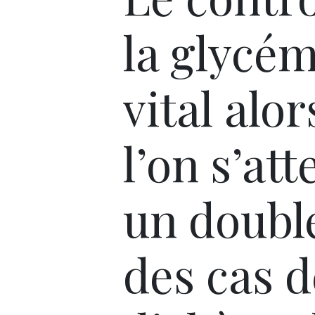
la glycém
vital alo
l’on s’att
un doub
des cas d