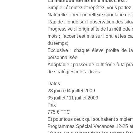
La méthode Berlitz en 6 mots c’est :
physique
Simple : écoutez et répétez, vous parlez 
ou
Naturelle : créer un réflexe spontané de
apprentissage…
Rapide : fondé sur l’observation des situ
Progressive : l’originalité de la méthode 
mots ; l’accent est mis sur l’oral et les 
du temps)
Exclusive : chaque élève profite de l
personnalisée
Adaptable : passer de la théorie à la pr
de stratégies interactives.
Dates
28 juin / 04 juillet 2009
05 juillet / 11 juillet 2009
Prix
775 € TTC
Et pour tous ceux qui souhaitent simple
Programmes Spécial Vacances 12-25 an