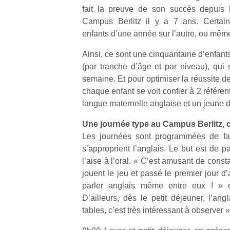
fait la preuve de son succès depuis
Campus Berlitz il y a 7 ans. Certains
enfants d’une année sur l’autre, ou même
Ainsi, ce sont une cinquantaine d’enfant
(par tranche d’âge et par niveau), qui
Un
semaine. Et pour optimiser la réussite d
chaque enfant se voit confier à 2 référent
langue maternelle anglaise et un jeune
p
e
Une journée type au Campus Berlitz,
u
Les journées sont programmées de fa
s’approprient l’anglais. Le but est de pa
l’aise à l’oral. « C’est amusant de consta
jouent le jeu et passé le premier jour d
parler anglais même entre eux ! » co
cl
D’ailleurs, dès le petit déjeuner, l’angl
Le
tables, c’est très intéressant à observer »
pe
qu