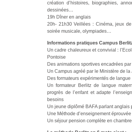
création d’histoires, biographies, anno
l’
dessinées…
NextGen,
19h Dîner en anglais
Des
une
20h- 21h30 Veillées : Cinéma, jeux de 
trampolines
nouvelle
soirée musicale, olympiades…
pour les
Ap
trottinette
co
grands et
mécanique
Informations pratiques Campus Berlit
su
les petits !
Beeper
Un cadre chaleureux et convivial : l’Eco
de
Durant les
Les
co
Pontoise
vacances
enfants
fe
Des animations sportives encadrées par
estivales
débordent
he
et avec le
Un Campus agréé par le Ministère de la
souvent
di
retour des
Des formateurs expérimentés de langue 
d’énergie.
de
beaux
Un formateur Berlitz de langue matern
Varier les
re
jours, c’est
progrès de l’enfant et adapte l’ensei
occupations
de
l’occasion
n’est pas
besoins
d’
rêvée
toujours
pe
Un jeune diplômé BAFA parlant anglais
pour les
simple.
pr
Une Méthode d’enseignement éprouvée :
enfants
Conjuguer
15
de…
Un séjour pension complète en chambre 
divertissement,
activité