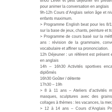
8h00 Lever et petit déjeuner en présen
qu
pour animer la conversation en anglais
so
9h-12h Cours d’Anglais selon âge et ni
s
enfants maximum.
c
p
> Programme English beat pour les 8/1
en
sur la base de jeux, chants, peinture et 
Do
> Programme de cours basé sur la méth
me
ans : révision de la grammaire, conve
am
vocabulaire et affiner sa prononciation.
à 
12h Déjeuner : un référent est présent
co
en anglais
…
14h – 16h30 Activités sportives enc
diplômés
16h30 Goûter / détente
17h30 – 19h
> 8 à 11 ans – Ateliers d’activités m
masques, sculptures avec des grains,
collages à thèmes : les vacances, la me
> 12 à 14 ans – Cours d’Anglais Pr