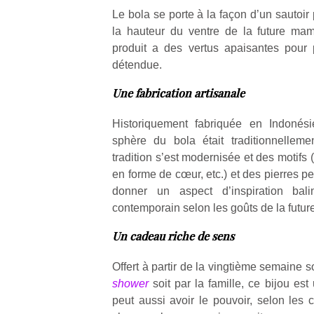
Le bola se porte à la façon d’un sautoir
la hauteur du ventre de la future ma
produit a des vertus apaisantes pour
détendue.
Une fabrication artisanale
Un
Historiquement fabriquée en Indonési
sphère du bola était traditionnelleme
p
tradition s’est modernisée et des motifs 
e
en forme de cœur, etc.) et des pierres pe
u
donner un aspect d’inspiration bal
contemporain selon les goûts de la futu
Un cadeau riche de sens
cl
Offert à partir de la vingtième semaine s
Le
shower
soit par la famille, ce bijou est
pe
peut aussi avoir le pouvoir, selon les
qu