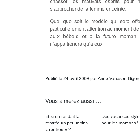
chasser les mauvais esprits pour 
qu
s’approcher de la femme enceinte.
so
s
Quel que soit le modèle qui sera offe
c
particulièrement attention au moment de 
p
en
au-x bébé-s et à la future maman 
Do
n’appartiendra qu’à eux.
me
am
à 
co
…
Publié le 24 avril 2009 par Anne Vaneson-Bigor
Vous aimerez aussi …
Et si on rendait la
Des vacances styl
rentrée un peu moins…
pour les mamans !
« rentrée » ?