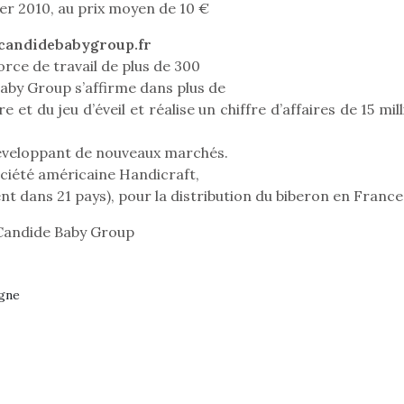
er 2010, au prix moyen de 10 €
r les enfants, un
grand !
pour les 
Les jeux d’imitation
al qui change des
animal qui
candidebabygroup.fr
constituent un véritable
ands classiques !
grands cl
orce de travail de plus de 300
terrain d’apprentissage
eluches quelles
Les peluc
aby Group s’affirme dans plus de
qui permet aux enfants
es soient, sont des
qu’elles soi
 et du jeu d’éveil et réalise un chiffre d’affaires de 15 mil
d’explorer, comprendre
agnons pour les
compagnon
et s’approprier ce qu’ils…
s. Doudou, meilleur
enfants. Dou
éveloppant de nouveaux marchés.
objet à câliner,
ami, objet
ciété américaine Handicraft,
ent,…
confident,…
nt dans 21 pays), pour la distribution du biberon en France
Candide Baby Group
rgne
 l’aventure était au
T’AS TON NERF ?
Le boom de l
A l’heure du
out du jardin ?
pour enfant
déconfinement, des
trois confinements
qu’un
premières grosses
ssifs, des couvre-
L’attrait p
chaleurs et des futures