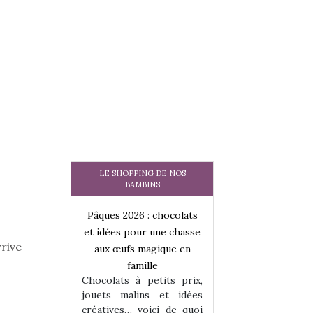
LE SHOPPING DE NOS
BAMBINS
 : chocolats
Pâques 2026 : chocolats
Pâques 2026 : cho
ur une chasse
et idées pour une chasse
et idées pour une
rive
magique en
aux œufs magique en
aux œufs magiqu
ille
famille
famille
 petits prix,
Chocolats à petits prix,
Chocolats à petit
ins et idées
jouets malins et idées
jouets malins et
voici de quoi
créatives… voici de quoi
créatives… voici 