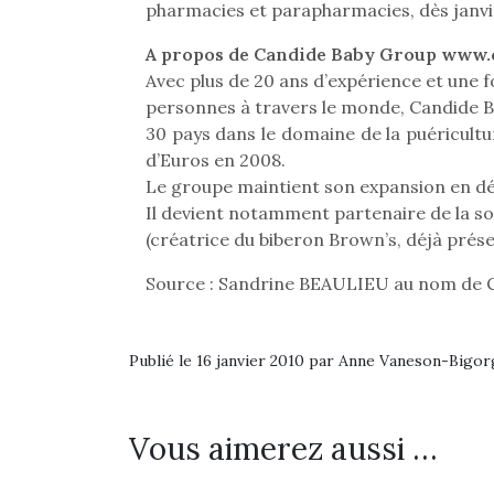
pharmacies et parapharmacies, dès janvi
pou
anim
A propos de Candide Baby Group www.
gr
Avec plus de 20 ans d’expérience et une f
Les p
personnes à travers le monde, Candide B
qu’ell
30 pays dans le domaine de la puériculture
comp
d’Euros en 2008.
enfant
Le groupe maintient son expansion en d
ami, 
Il devient notamment partenaire de la so
confid
(créatrice du biberon Brown’s, déjà prése
Source : Sandrine BEAULIEU au nom de 
Publié le 16 janvier 2010 par Anne Vaneson-Bigo
NextGen, une nouvelle
Des trampolines pour les
Et si
trottinette mécanique
grands et les petits !
b
Vous aimerez aussi …
Durant les vacances
Après 
Beeper
estivales et avec le
succe
Les enfants débordent