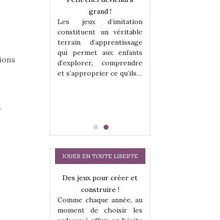
enfants, un
grand !
pour les enfants
Les jeux d’imitation
 change des
animal qui chang
constituent un véritable
assiques !
grands classiqu
terrain d’apprentissage
hes quelles
Les peluches q
qui permet aux enfants
ent, sont des
qu’elles soient, s
lions
d’explorer, comprendre
s pour les
compagnons pou
et s’approprier ce qu’ils…
dou, meilleur
enfants. Doudou, m
 à câliner,
ami, objet à câ
confident,…
.
JOUER EN TOUTE LIBERTE
a trottinette
Des jeux pour créer et
Comment choisir
 : bien plus
construire !
cabanes et des tip
Comme chaque année, au
 jeu !
les enfants ?
moment de choisir les
our la glisse
Quelle que soit l