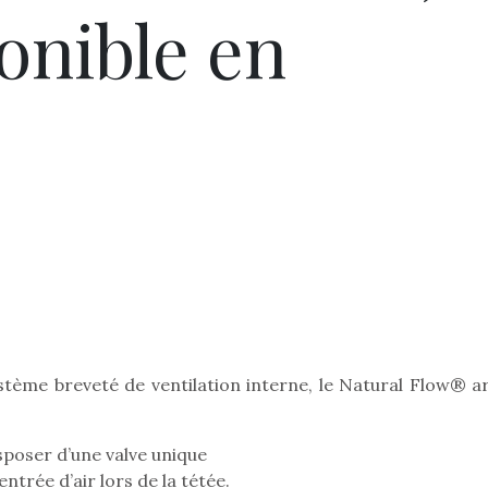
onible en
Pâques 2026 : chocolats
Pâques 2026
et idées pour une chasse
et idées po
tème breveté de ventilation interne, le Natural Flow® ar
aux œufs magique en
aux œufs 
famille
fam
Chocolats à petits prix,
Chocolats à
sposer d’une valve unique
jouets malins et idées
jouets mal
ntrée d’air lors de la tétée.
créatives… voici de quoi
créatives… 