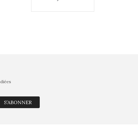
édiées
S’ABONNER