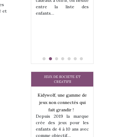
cadeaux à offrir, on hésite
sel, et même
sous laquel
es
entre la liste des
tits peuvent
matérialise le tipi 
é et
enfants…
 s’y initier.
tissu, plastique…)
te…
petite tente posé
JEUX DE SOCIETE ET
CREATIFS
une gamme de
Kidywolf, une gamme de
Kidywolf, une ga
onnectés qui
jeux non connectés qui
jeux non connecté
randir !
fait grandir !
fait grandir 
9 la marque
Depuis 2019 la marque
Depuis 2019 la 
eux pour les
crée des jeux pour les
crée des jeux po
 à 10 ans avec
enfants de 4 à 10 ans avec
enfants de 4 à 10 a
tif…
comme objectif…
comme objectif…