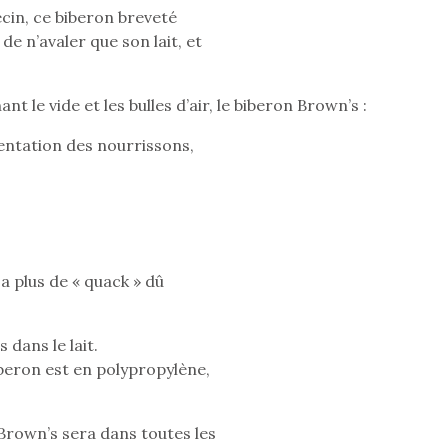
cin, ce biberon breveté
organiser une chasse aux
organiser u
œufs magique…
œufs magiq
de n’avaler que son lait, et
t le vide et les bulles d’air, le biberon Brown’s :
mentation des nourrissons,
 a plus de « quack » dû
dans le lait.
iberon est en polypropylène,
 Brown’s sera dans toutes les
loutre en peluche
Petit chef deviendra
Une loutre