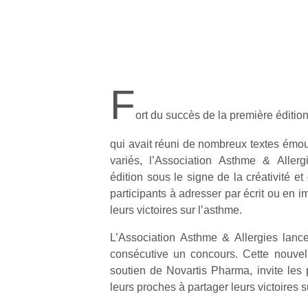
F
Un
ort du succès de la première éditio
p
qui avait réuni de nombreux textes émou
e
variés, l’Association Asthme & Aller
u
édition sous le signe de la créativité et 
participants à adresser par écrit ou en 
leurs victoires sur l’asthme.
L’Association Asthme & Allergies lan
consécutive un concours. Cette nouvell
cl
soutien de Novartis Pharma, invite les
Le
pe
leurs proches à partager leurs victoires s
qu