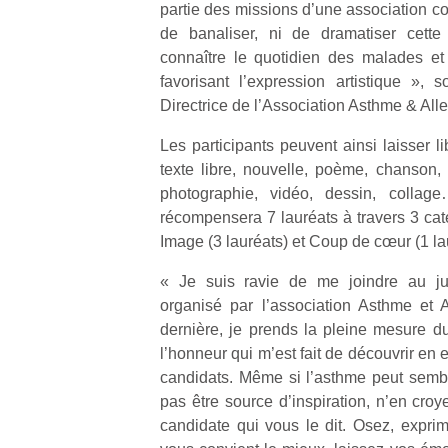
partie des missions d’une association com
de banaliser, ni de dramatiser cett
NextGen,
l’
connaître le quotidien des malades et
Des
une
favorisant l’expression artistique », s
trampolines
nouvelle
Directrice de l’Association Asthme & Alle
pour les
trottinette
grands et
mécanique
Les participants peuvent ainsi laisser lib
Ap
les petits !
Beeper
texte libre, nouvelle, poème, chanson,
co
Durant les
Les
su
photographie, vidéo, dessin, collage
vacances
enfants
de
récompensera 7 lauréats à travers 3 caté
estivales
débordent
co
et avec le
Image (3 lauréats) et Coup de cœur (1 la
souvent
fe
retour des
d’énergie.
he
beaux
« Je suis ravie de me joindre au jur
Varier les
di
jours, c’est
organisé par l’association Asthme et A
occupations
de
l’occasion
dernière, je prends la pleine mesure d
n’est pas
re
rêvée
l’honneur qui m’est fait de découvrir en e
toujours
de
pour les
candidats. Même si l’asthme peut semb
simple.
d’
enfants
Conjuguer
pas être source d’inspiration, n’en croy
pe
de…
divertissement,
pr
candidate qui vous le dit. Osez, expri
activité
15