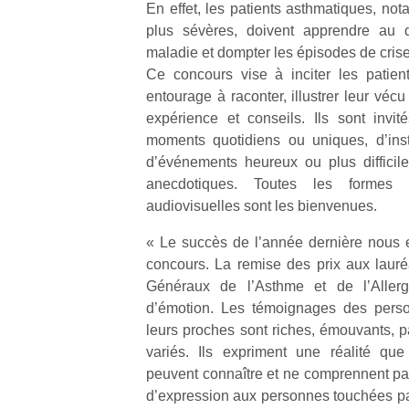
En effet, les patients asthmatiques, no
qu
so
plus sévères, doivent apprendre au q
s
maladie et dompter les épisodes de crise
c
Ce concours vise à inciter les patien
p
entourage à raconter, illustrer leur véc
en
expérience et conseils. Ils sont invi
Do
moments quotidiens ou uniques, d’inst
me
d’événements heureux ou plus difficile
am
à 
anecdotiques. Toutes les formes d
co
audiovisuelles sont les bienvenues.
…
« Le succès de l’année dernière nous 
concours. La remise des prix aux lauréa
Généraux de l’Asthme et de l’Aller
d’émotion. Les témoignages des pers
leurs proches sont riches, émouvants, p
variés. Ils expriment une réalité qu
peuvent connaître et ne comprennent pas
d’expression aux personnes touchées pa