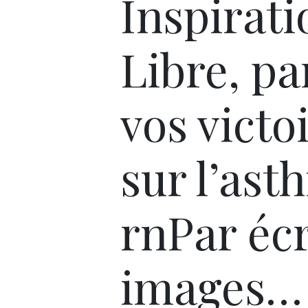
Inspirati
Libre, pa
vos victo
sur l’ast
rnPar écr
images…