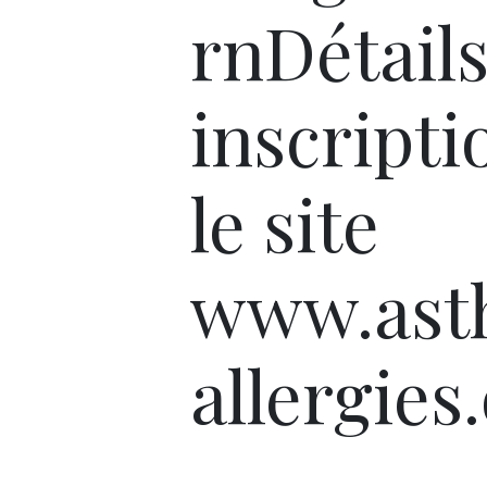
rnDétails
inscripti
le site
www.ast
allergies