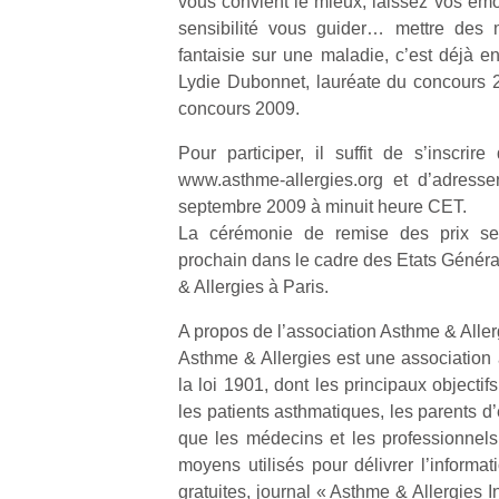
vous convient le mieux, laissez vos émo
physique
sensibilité vous guider… mettre des 
ou
fantaisie sur une maladie, c’est déjà en
apprentissage…
Lydie Dubonnet, lauréate du concours 
concours 2009.
Pour participer, il suffit de s’inscrir
www.asthme-allergies.org et d’adresse
septembre 2009 à minuit heure CET.
La cérémonie de remise des prix se
prochain dans le cadre des Etats Généra
& Allergies à Paris.
A propos de l’association Asthme & Aller
Asthme & Allergies est une association à
la loi 1901, dont les principaux objectifs
les patients asthmatiques, les parents d
que les médecins et les professionnels
moyens utilisés pour délivrer l’informat
gratuites, journal « Asthme & Allergies In