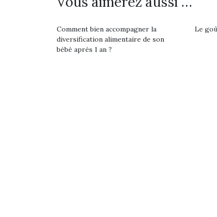
Vous aimerez aussi …
Les p
qu’ell
comp
Comment bien accompagner la
Le goût
enfant
diversification alimentaire de son
ami, 
bébé après 1 an ?
confid
Et si
b
NextGen, une nouvelle
Après 
trottinette mécanique
Des trampolines pour les
succe