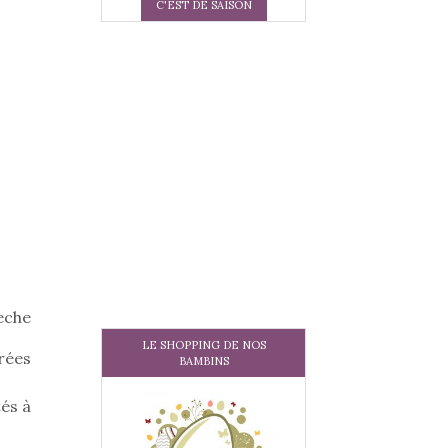
C'EST DE SAISON
Leche
LE SHOPPING DE NOS
urées
BAMBINS
tés à