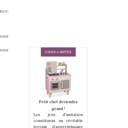
nce,
pour
pour
JOUER A IMITER
 en peluche
Petit chef deviendra
Une loutre en pe
enfants, un
grand !
pour les enfants
Les jeux d’imitation
 change des
animal qui chang
constituent un véritable
assiques !
grands classiqu
terrain d’apprentissage