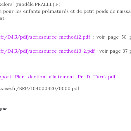
elors” (modèle PRALLL) » ;
e pour les enfants prématurés et de petit poids de naissa
nt.
v.fr/IMG/pdf/seriesource-method12.pdf
: voir page 50 
.fr/IMG/pdf/seriesource-method13-2.pdf
: voir page 37 
pport_Plan_daction_allaitement_Pr_D_Turck.pdf
ncaise.fr/BRP/104000420/0000.pdf
loutre en peluche
Petit chef deviendra
Une loutre
rgne
r les enfants, un
grand !
pour les 
Les jeux d’imitation
al qui change des
animal qui
constituent un véritable
ands classiques !
grands cl
terrain d’apprentissage