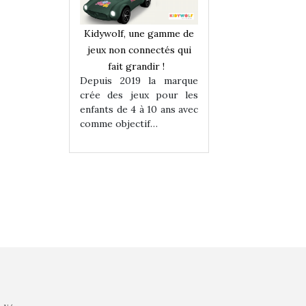
une gamme de
Kidywolf, une gamme de
Kidywolf, une ga
onnectés qui
jeux non connectés qui
jeux non connecté
randir !
fait grandir !
fait grandir 
9 la marque
Depuis 2019 la marque
Depuis 2019 la 
eux pour les
crée des jeux pour les
crée des jeux po
 à 10 ans avec
enfants de 4 à 10 ans avec
enfants de 4 à 10 a
tif…
comme objectif…
comme objectif…