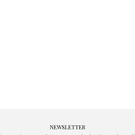
Kidywolf, une gamme de
Kidywolf, 
jeux non connectés qui
jeux non c
fait grandir !
fait g
Depuis 2019 la marque
Depuis 201
crée des jeux pour les
crée des j
enfants de 4 à 10 ans avec
enfants de 4
comme objectif…
comme objec
NEWSLETTER