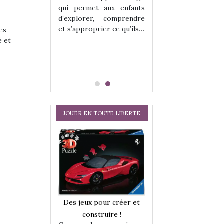
hes quelles
Les peluches q
qui permet aux enfants
ent, sont des
qu’elles soient, s
d’explorer, comprendre
s pour les
compagnons pou
et s’approprier ce qu’ils…
es
dou, meilleur
enfants. Doudou, m
é et
 à câliner,
ami, objet à câ
confident,…
JOUER EN TOUTE LIBERTE
a trottinette
Comment choisir
Des jeux pour créer et
 : bien plus
cabanes et des tip
construire !