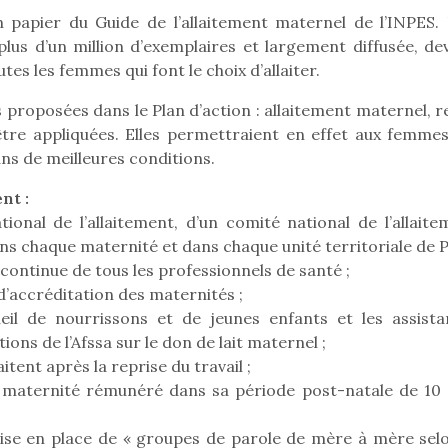
on papier du Guide de l’allaitement maternel de l’INPES.
 plus d’un million d’exemplaires et largement diffusée, de
es les femmes qui font le choix d’allaiter.
Pâques 2026 : chocolats
Pâques 2026
proposées dans le Plan d’action : allaitement maternel, r
et idées pour une chasse
et idées po
 être appliquées. Elles permettraient en effet aux femmes
aux œufs magique en
aux œufs 
dans de meilleures conditions.
famille
fam
Chocolats à petits prix,
Chocolats à
nt :
jouets malins et idées
jouets mal
ional de l’allaitement, d’un comité national de l’allaite
créatives… voici de quoi
créatives… 
organiser une chasse aux
organiser u
ans chaque maternité et dans chaque unité territoriale de P
œufs magique…
œufs magiq
t continue de tous les professionnels de santé ;
 d’accréditation des maternités ;
cueil de nourrissons et de jeunes enfants et les assista
ns de l’Afssa sur le don de lait maternel ;
itent après la reprise du travail ;
 maternité rémunéré dans sa période post-natale de 10 
mise en place de « groupes de parole de mère à mère selo