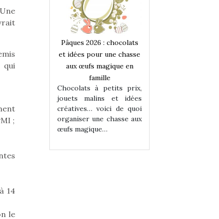
 Une
vrait
 : chocolats
Pâques 2026 : chocolats
Pâques 2026 : cho
emis
ur une chasse
et idées pour une chasse
et idées pour une
 qui
magique en
aux œufs magique en
aux œufs magiqu
ille
famille
famille
 petits prix,
Chocolats à petits prix,
Chocolats à petit
ins et idées
jouets malins et idées
jouets malins et
ment
voici de quoi
créatives… voici de quoi
créatives… voici 
ne chasse aux
organiser une chasse aux
organiser une cha
MI ;
ue…
œufs magique…
œufs magique…
ntes
à 14
n le