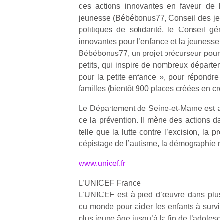
des actions innovantes en faveur de l
jeunesse (Bébébonus77, Conseil des je
politiques de solidarité, le Conseil g
innovantes pour l’enfance et la jeunesse 
Bébébonus77, un projet précurseur pour f
petits, qui inspire de nombreux départe
Un
pour la petite enfance », pour répondre
familles (bientôt 900 places créées en c
p
Le Département de Seine-et-Marne est a
e
de la prévention. Il mène des actions d
u
telle que la lutte contre l’excision, la p
dépistage de l’autisme, la démographie 
www.unicef.fr
L’UNICEF France
cl
Le
L’UNICEF est à pied d’œuvre dans plus 
pe
du monde pour aider les enfants à surviv
qu
plus jeune âge jusqu’à la fin de l’adoles