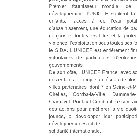
qu
Premier fournisseur mondial de
so
développement, l’UNICEF soutient la 
s
enfants, l’accès à de l’eau po
c
d’assainissement, une éducation de bas
p
en
garçons et toutes les filles et la prote
Do
violence, l’exploitation sous toutes ses f
me
le SIDA. L’UNICEF est entièrement fin
am
volontaires de particuliers, d’entrep
à 
gouvernements
co
De son côté, l’UNICEF France, avec s
…
des enfants », compte un réseau de plus
villes partenaires, dont 7 en Seine-et-
Chelles, Combs-la-Ville, Dammarie-
Cramayel, Pontault-Combault se sont a
des actions pour améliorer la vie quot
jeunes, à développer leur participa
développer un esprit de
solidarité internationale.