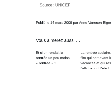
Source : UNICEF
NextGen,
l’
Des
une
trampolines
Publié le 14 mars 2009 par Anne Vaneson-Bigo
nouvelle
pour les
trottinette
grands et
mécanique
Ap
les petits !
Vous aimerez aussi …
Beeper
co
Durant les
Les
su
vacances
enfants
Et si on rendait la
La rentrée scolaire
de
estivales
débordent
rentrée un peu moins…
film qui sort avant l
co
et avec le
souvent
« rentrée » ?
vacances et qui res
fe
retour des
d’énergie.
l’affiche tout l’été !
he
beaux
Varier les
di
jours, c’est
occupations
de
l’occasion
n’est pas
re
rêvée
toujours
de
pour les
simple.
d’
enfants
Conjuguer
pe
de…
divertissement,
pr
activité
15