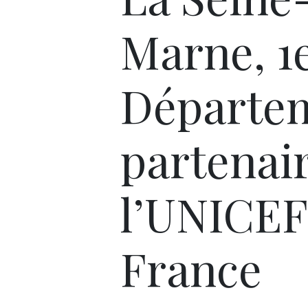
Marne, 1
Départe
partenai
l’UNICEF
France