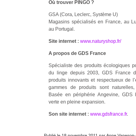
Où trouver PINGO ?
qu
so
GSA (Cora, Leclerc, Système U)
s
Magasins spécialisés en France, au L
c
p
au Portugal.
en
Site internet :
www.naturyshop.fr/
Do
me
A propos de GDS France
am
à 
Spécialiste des produits écologiques po
co
du linge depuis 2003, GDS France dé
…
produits innovants et respectueux de l
gammes de produits sont naturelles, 
Basée en périphérie Angevine, GDS F
verte en pleine expansion.
Son site internet :
www.gdsfrance.fr
.
Publié le 18 novembre 2011 par Anne Vaneson