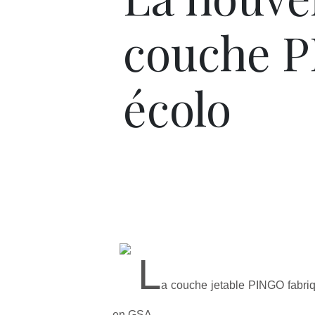
couche 
écolo
L
a couche jetable PINGO fabri
en GSA.