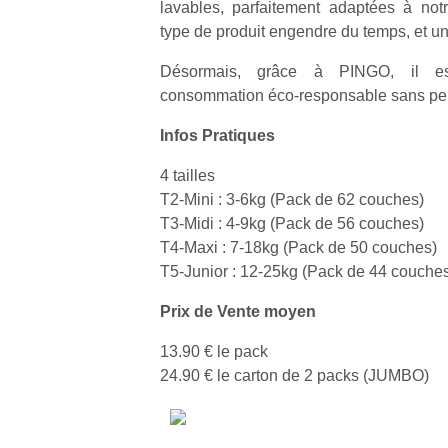
lavables, parfaitement adaptées à no
type de produit engendre du temps, et un
Désormais, grâce à PINGO, il est
consommation éco-responsable sans pert
Un
Infos Pratiques
4 tailles
T2-Mini : 3-6kg (Pack de 62 couches)
p
T3-Midi : 4-9kg (Pack de 56 couches)
e
T4-Maxi : 7-18kg (Pack de 50 couches)
u
T5-Junior : 12-25kg (Pack de 44 couche
Prix de Vente moyen
13.90 € le pack
cl
24.90 € le carton de 2 packs (JUMBO)
Le
pe
qu