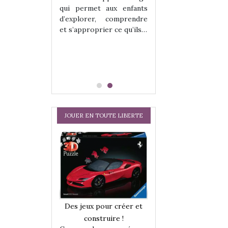
hes quelles
Les peluches q
qui permet aux enfants
ent, sont des
qu’elles soient, s
d’explorer, comprendre
s pour les
compagnons pou
et s’approprier ce qu’ils…
dou, meilleur
enfants. Doudou, m
 à câliner,
ami, objet à câ
confident,…
JOUER EN TOUTE LIBERTE
a trottinette
Comment choisir
Des jeux pour créer et
 : bien plus
cabanes et des tip
construire !