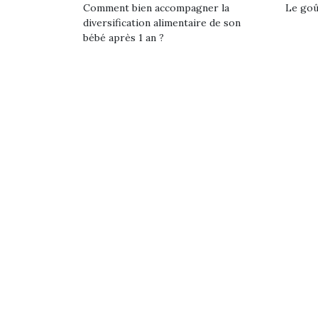
Comment bien accompagner la
Le goût
diversification alimentaire de son
bébé après 1 an ?
Une 
pou
anim
gr