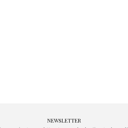
Kidywolf, une gamme de
Kidywolf, 
jeux non connectés qui
jeux non c
fait grandir !
fait g
Depuis 2019 la marque
Depuis 201
crée des jeux pour les
crée des j
enfants de 4 à 10 ans avec
enfants de 4
comme objectif…
comme objec
NEWSLETTER