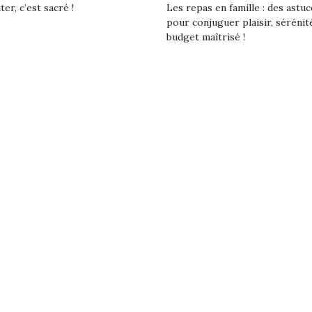
er, c’est sacré !
Les repas en famille : des astuc
pour conjuguer plaisir, sérénit
budget maîtrisé !
loutre en peluche
Petit chef deviendra
Une loutre
r les enfants, un
grand !
pour les 
Les jeux d’imitation
al qui change des
animal qui
constituent un véritable
ands classiques !
grands cl
terrain d’apprentissage