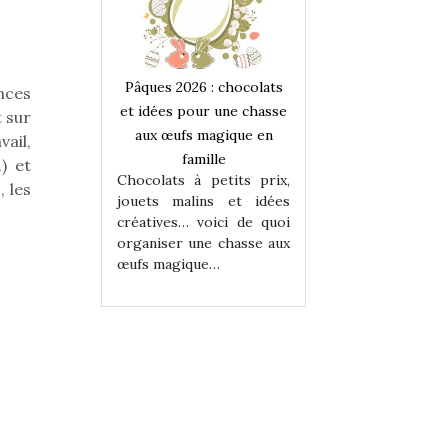
 : chocolats
Pâques 2026 : chocolats
Pâques 2026 : cho
nces
ur une chasse
et idées pour une chasse
et idées pour une
t sur
magique en
aux œufs magique en
aux œufs magiqu
vail,
ille
famille
famille
.) et
 petits prix,
Chocolats à petits prix,
Chocolats à petit
, les
ins et idées
jouets malins et idées
jouets malins et
voici de quoi
créatives… voici de quoi
créatives… voici 
ne chasse aux
organiser une chasse aux
organiser une cha
ue…
œufs magique…
œufs magique…