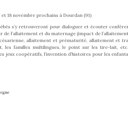
17 et 18 novembre prochains à Dourdan (91)
Pâques 2026 : chocolats
Pâques 2026
bébés s’y retrouveront pour dialoguer et écouter confére
et idées pour une chasse
et idées po
r de l’allaitement et du maternage (impact de l’allaitemen
aux œufs magique en
aux œufs 
 césarienne, allaitement et prématurité, allaitement et tra
famille
fam
 les familles multilingues, le point sur les tire-lait, etc
Chocolats à petits prix,
Chocolats à
es jeux coopératifs, l’invention d’histoires pour les enfants
jouets malins et idées
jouets mal
créatives… voici de quoi
créatives… 
organiser une chasse aux
organiser u
œufs magique…
œufs magiq
orgne