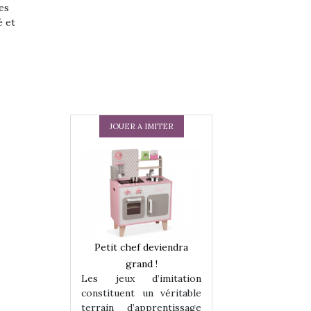
es
é et
JOUER A IMITER
 en peluche
Petit chef deviendra
Une loutre en pe
enfants, un
grand !
pour les enfants
Les jeux d’imitation
 change des
animal qui chang
constituent un véritable
assiques !
grands classiqu
terrain d’apprentissage