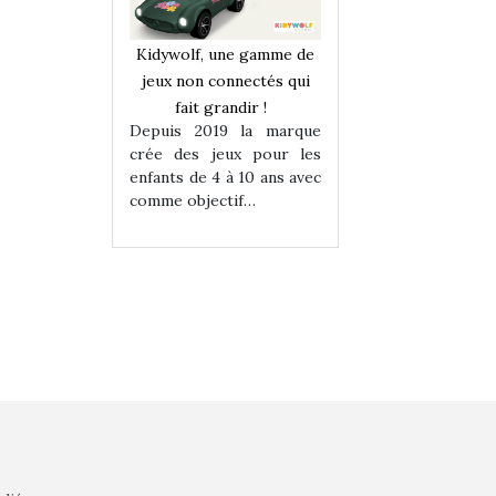
une gamme de
Kidywolf, une gamme de
Kidywolf, une ga
onnectés qui
jeux non connectés qui
jeux non connecté
randir !
fait grandir !
fait grandir 
9 la marque
Depuis 2019 la marque
Depuis 2019 la 
eux pour les
crée des jeux pour les
crée des jeux po
 à 10 ans avec
enfants de 4 à 10 ans avec
enfants de 4 à 10 a
tif…
comme objectif…
comme objectif…