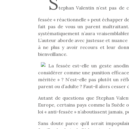
S
tephan Valentin n’est pas de c
fessée « réactionnelle » peut échapper de
fait pas de vous un parent maltraitant.
systématiquement n’aura vraisemblableme
L’auteur aborde avec justesse et nuance 
à ne plus y avoir recours et leur donn
bienveillance.
La fessée est-elle un geste anodin
considérer comme une punition efficace 
méritée » ? N’est-elle pas plutôt un ré
parent ou d’adulte ? Faut-il alors cesser 
Autant de questions que Stephan Valent
Europe, certains pays comme la Suède ont 
loi « anti-fessée » n’aboutissent jamais, 
Sans doute parce qu’il serait impopulair