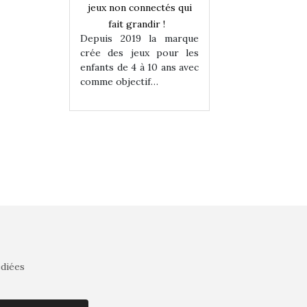
onnectés qui
jeux non connectés qui
jeux non connecté
randir !
fait grandir !
fait grandir 
9 la marque
Depuis 2019 la marque
Depuis 2019 la 
eux pour les
crée des jeux pour les
crée des jeux po
 à 10 ans avec
enfants de 4 à 10 ans avec
enfants de 4 à 10 a
tif…
comme objectif…
comme objectif…
édiées