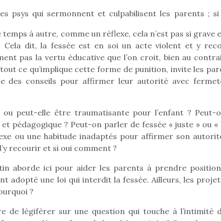
es psys qui sermonnent et culpabilisent les parents ; si
 temps à autre, comme un réflexe, cela n’est pas si grave 
Pâques 2026 : chocolats
Pâques 2026
 Cela dit, la fessée est en soi un acte violent et y reco
et idées pour une chasse
et idées po
nt pas la vertu éducative que l’on croit, bien au contra
aux œufs magique en
aux œufs 
tout ce qu’implique cette forme de punition, invite les pa
famille
fam
e des conseils pour affirmer leur autorité avec fermet
Chocolats à petits prix,
Chocolats à
jouets malins et idées
jouets mal
créatives… voici de quoi
créatives… 
 ou peut-elle être traumatisante pour l’enfant ? Peut-o
organiser une chasse aux
organiser u
et pédagogique ? Peut-on parler de fessée « juste » ou « 
œufs magique…
œufs magiq
flexe ou une habitude inadaptés pour affirmer son autorit
d’y recourir et si oui comment ?
in aborde ici pour aider les parents à prendre position
adopté une loi qui interdit la fessée. Ailleurs, les proje
pourquoi ?
e de légiférer sur une question qui touche à l’intimité d