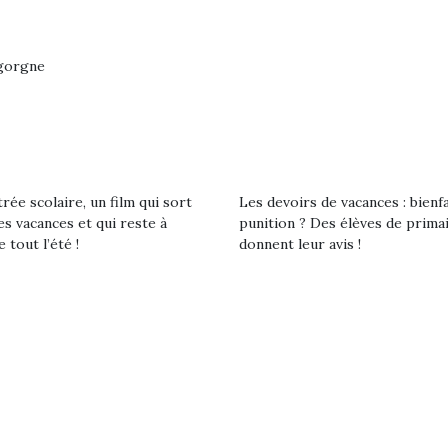
eluches quelles
Les peluc
qui permet aux enfants
es soient, sont des
qu’elles soi
d’explorer, comprendre
agnons pour les
compagnon
et s’approprier ce qu’ils…
s. Doudou, meilleur
enfants. Dou
igorgne
objet à câliner,
ami, objet
ent,…
confident,…
rée scolaire, un film qui sort
Les devoirs de vacances : bienf
es vacances et qui reste à
punition ? Des élèves de prima
e tout l’été !
donnent leur avis !
Le boom de l
pour enfant
qu’un
L’attrait p
est univer
 l’aventure était au
les plus pe
T’AS TON NERF ?
commencer à
out du jardin ?
A l’heure du
La trottinet
trois confinements
déconfinement, des
ssifs, des couvre-