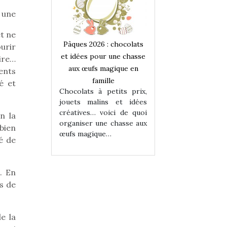
 une
et ne
 : chocolats
Pâques 2026 : chocolats
Pâques 2026 : cho
urir
ur une chasse
et idées pour une chasse
et idées pour une
ire…
magique en
aux œufs magique en
aux œufs magiqu
rents
ille
famille
famille
é et
 petits prix,
Chocolats à petits prix,
Chocolats à petit
ins et idées
jouets malins et idées
jouets malins et
voici de quoi
créatives… voici de quoi
créatives… voici 
n la
ne chasse aux
organiser une chasse aux
organiser une cha
bien
ue…
œufs magique…
œufs magique…
é de
. En
ts de
e la