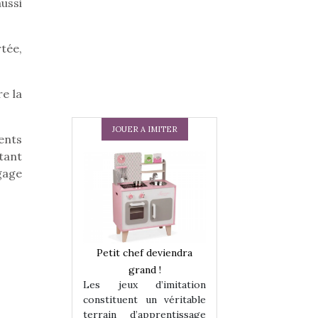
aussi
rtée,
re la
JOUER A IMITER
ents
tant
ngage
 en peluche
Petit chef deviendra
Une loutre en pe
enfants, un
grand !
pour les enfants
Les jeux d’imitation
 change des
animal qui chang
constituent un véritable
assiques !
grands classiqu
terrain d’apprentissage