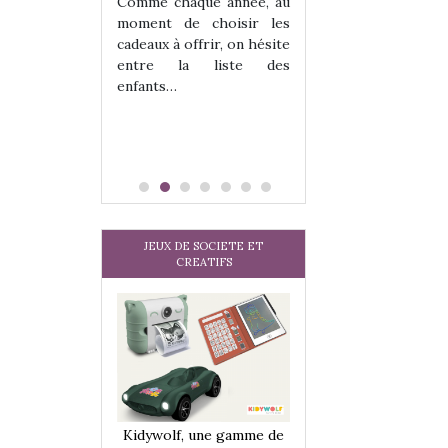
les enfants ?
Comme chaque année, au
Quelle que soit l
moment de choisir les
sous laquel
cadeaux à offrir, on hésite
matérialise le tipi 
entre la liste des
tissu, plastique…)
enfants…
petite tente posé
JEUX DE SOCIETE ET
CREATIFS
une gamme de
Kidywolf, une gamme de
Kidywolf, une ga