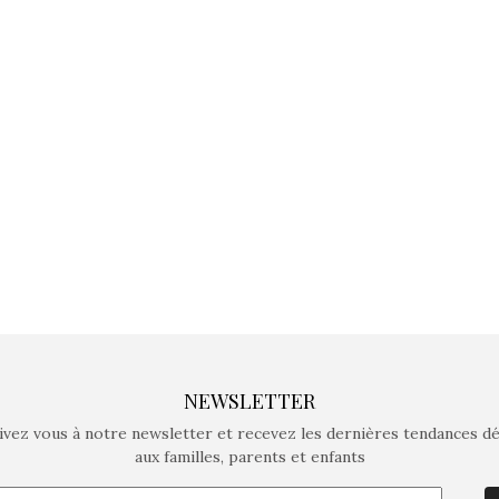
jeux non connectés qui
jeux non c
fait grandir !
fait g
Depuis 2019 la marque
Depuis 201
crée des jeux pour les
crée des j
enfants de 4 à 10 ans avec
enfants de 4
comme objectif…
comme objec
NEWSLETTER
ivez vous à notre newsletter et recevez les dernières tendances d
aux familles, parents et enfants