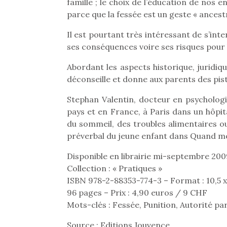
famille ; le choix de l’éducation de nos e
parce que la fessée est un geste « ancest
Il est pourtant très intéressant de s’int
ses conséquences voire ses risques pour l
Abordant les aspects historique, juridiqu
déconseille et donne aux parents des pist
Stephan Valentin, docteur en psychologie
pays et en France, à Paris dans un hôpit
du sommeil, des troubles alimentaires ou
préverbal du jeune enfant dans Quand mo
Disponible en librairie mi-septembre 20
Collection : « Pratiques »
ISBN 978-2-88353-774-3 – Format : 10,5 x
Une 
96 pages – Prix : 4,90 euros / 9 CHF
pou
Mots-clés : Fessée, Punition, Autorité pa
anim
gr
Source : Editions Jouvence