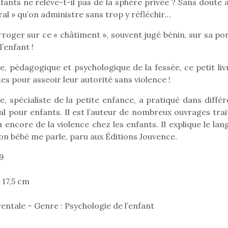
nfants ne relève-t-il pas de la sphère privée ? Sans doute 
ral » qu’on administre sans trop y réfléchir…
erroger sur ce « châtiment », souvent jugé bénin, sur sa po
’enfant !
e, pédagogique et psychologique de la fessée, ce petit liv
es pour asseoir leur autorité sans violence !
, spécialiste de la petite enfance, a pratiqué dans différ
al pour enfants. Il est l’auteur de nombreux ouvrages trai
 encore de la violence chez les enfants. Il explique le la
n bébé me parle, paru aux Éditions Jouvence.
09
 17,5 cm
loutre en peluche
Petit chef deviendra
Une loutre
r les enfants, un
grand !
pour les 
Les jeux d’imitation
rentale – Genre : Psychologie de l’enfant
al qui change des
animal qui
constituent un véritable
ands classiques !
grands cl
terrain d’apprentissage