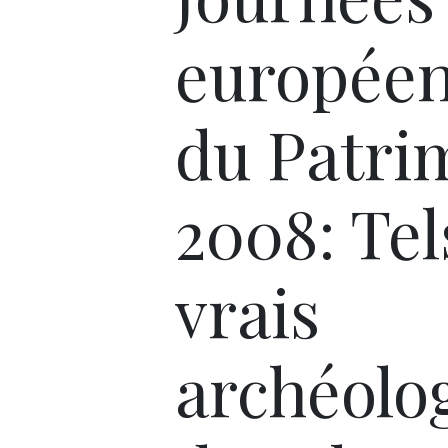
europée
du Patri
2008: Tel
vrais
archéolo