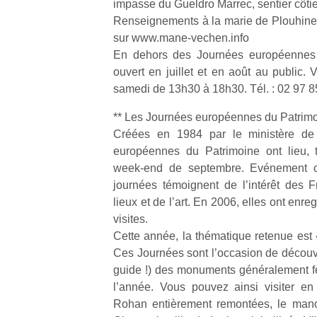
impasse du Gueldro Marrec, sentier côtie
trottinette
grands et
Renseignements à la marie de Plouhinec 
mécanique
les petits !
sur www.mane-vechen.info
Durant les
Ap
Beeper
En dehors des Journées européennes d
vacances
co
Les
estivales
su
ouvert en juillet et en août au public. 
enfants
et avec le
de
débordent
samedi de 13h30 à 18h30. Tél. : 02 97 8
retour des
co
souvent
beaux
fe
d’énergie.
** Les Journées européennes du Patrim
jours, c’est
he
Varier les
Créées en 1984 par le ministère de 
l’occasion
di
occupations
européennes du Patrimoine ont lieu, t
rêvée
de
n’est pas
week-end de septembre. Evénement cul
pour les
re
toujours
journées témoignent de l’intérêt des Fr
enfants
de
simple.
lieux et de l’art. En 2006, elles ont enre
de…
d’
Conjuguer
pe
visites.
divertissement,
pr
activité
Cette année, la thématique retenue est 
15
physique
Ces Journées sont l’occasion de découvr
ou
guide !) des monuments généralement fe
apprentissage…
l’année. Vous pouvez ainsi visiter en
Rohan entièrement remontées, le mano