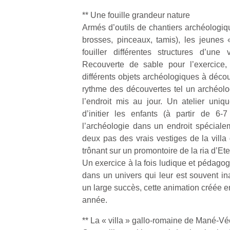
** Une fouille grandeur nature
Armés d’outils de chantiers archéologiqu
brosses, pinceaux, tamis), les jeunes
Un
fouiller différentes structures d’une v
Recouverte de sable pour l’exercice,
différents objets archéologiques à découvr
p
rythme des découvertes tel un archéolog
e
l’endroit mis au jour. Un atelier uni
u
d’initier les enfants (à partir de 6
l’archéologie dans un endroit spécial
deux pas des vrais vestiges de la villa 
trônant sur un promontoire de la ria d’Et
Un exercice à la fois ludique et pédagog
cl
dans un univers qui leur est souvent in
Le
un large succès, cette animation créée e
pe
qu
année.
qu
so
** La « villa » gallo-romaine de Mané-V