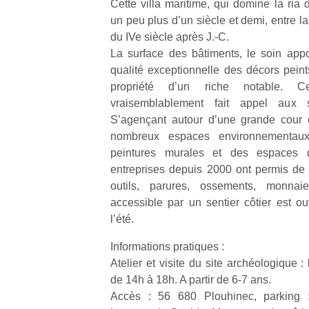
s
Cette villa maritime, qui domine la ria 
c
un peu plus d’un siècle et demi, entre la 
p
du IVe siècle après J.-C.
en
La surface des bâtiments, le soin appor
Do
qualité exceptionnelle des décors peints
me
propriété d’un riche notable. C
am
à 
vraisemblablement fait appel aux s
co
S’agençant autour d’une grande cour c
…
nombreux espaces environnementaux
peintures murales et des espaces d
entreprises depuis 2000 ont permis de
outils, parures, ossements, monnaie
accessible par un sentier côtier est o
l’été.
Informations pratiques :
Atelier et visite du site archéologique
NextGen,
Des
de 14h à 18h. A partir de 6-7 ans.
une
trampolines
l’
Accès : 56 680 Plouhinec, parking 
nouvelle
pour les