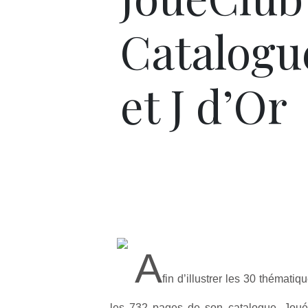
Catalogu
et J d’Or
A
fin d’illustrer les 30 thémati
les 732 pages de son catalogue, JouéC