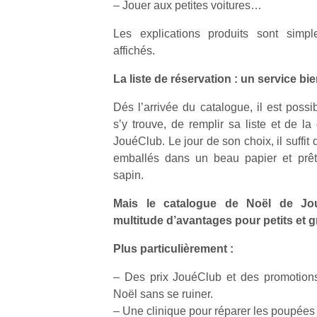
– Jouer aux petites voitures…
qu
so
Les explications produits sont simpl
s
affichés.
c
p
La liste de réservation : un service bien
en
Do
Dés l’arrivée du catalogue, il est possi
me
s’y trouve, de remplir sa liste et de 
am
JouéClub. Le jour de son choix, il suffit 
à 
co
emballés dans un beau papier et prêt
…
sapin.
Mais le catalogue de Noël de Jo
multitude d’avantages pour petits et g
Plus particulièrement :
– Des prix JouéClub et des promotions
Noël sans se ruiner.
– Une clinique pour réparer les poupées 