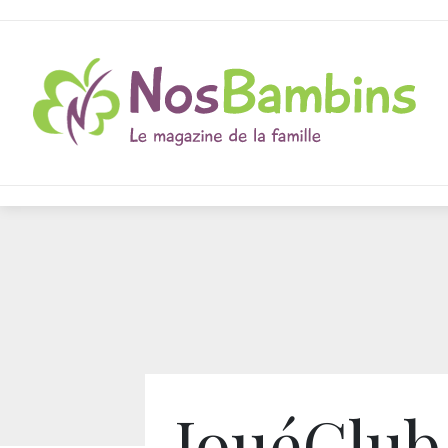
JouéClub