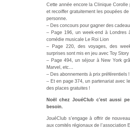
Cette année encore la Clinique Corolle 
et recoiffer gratuitement les poupées d
NextGen,
l’
Des
personne.
une
trampolines
– Des concours pour gagner des cadeaux
nouvelle
pour les
– Page 196, un week-end à Londres à 
trottinette
grands et
comédie musicale Le Roi Lion
mécanique
Ap
les petits !
– Page 220, des voyages, des week-
Beeper
co
Durant les
surprises sont mis en jeu avec Toy Story
Les
su
vacances
– Page 494, un séjour à New York grâ
enfants
de
estivales
Marvel, etc…
débordent
co
et avec le
souvent
– Des abonnements à prix préférentiels !
fe
retour des
d’énergie.
he
– Et en page 374, un partenariat avec le
beaux
Varier les
di
jours, c’est
des places gratuites !
occupations
de
l’occasion
n’est pas
re
Noël chez JouéClub c’est aussi pe
rêvée
toujours
de
pour les
besoin.
simple.
d’
enfants
Conjuguer
pe
de…
JouéClub s’engage à offrir de nouveau
divertissement,
pr
aux comités régionaux de l’association 
activité
15