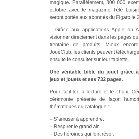
magique. Parallèlement, 800 000 exemp
octobre avec le magazine Télé Loisir
seront portés aux abonnés du Figaro le 2
– Grâce aux applications Apple ou An
visionner directement dans les pages du
Un
trentaine de produits. Mieux encore,
JouéClub, les clients peuvent télécharge
ensuite le consulter sur leur tablette.
p
e
Une véritable bible du jouet grâce 
u
jeux et jouets et ses 732 pages.
Pour faciliter la lecture et le choix, C
cérémonie présente de façon humori
thématiques du catalogue :
cl
– S’amuser à apprendre,
Le
– Respirer le grand air,
pe
– Des héroïnes qui font rêver,
qu