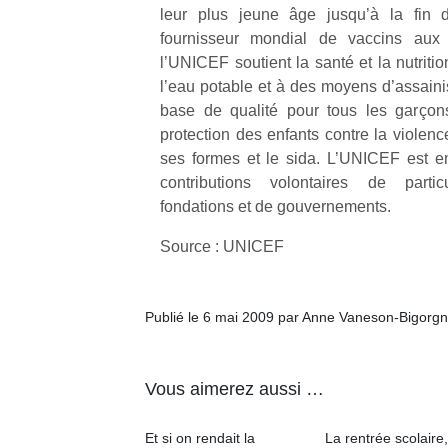
leur plus jeune âge jusqu’à la fin d
physique
ou
fournisseur mondial de vaccins aux
apprentissage…
l’UNICEF soutient la santé et la nutriti
l’eau potable et à des moyens d’assain
base de qualité pour tous les garçons 
protection des enfants contre la violence
ses formes et le sida. L’UNICEF est e
contributions volontaires de particu
fondations et de gouvernements.
Source : UNICEF
Publié le 6 mai 2009 par Anne Vaneson-Bigorg
Vous aimerez aussi …
Et si on rendait la
La rentrée scolaire