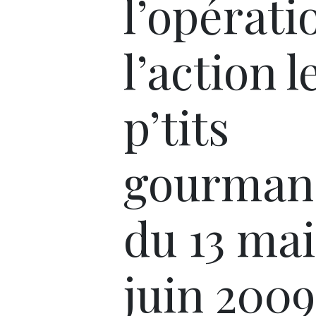
l’opérati
l’action l
p’tits
gourmand
du 13 mai
juin 2009