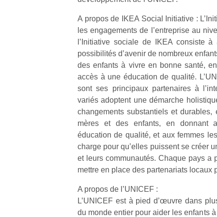
A propos de IKEA Social Initiative : L’Ini
NextGen,
l’
Des
les engagements de l’entreprise au niv
une
trampolines
l’Initiative sociale de IKEA consiste à 
nouvelle
pour les
possibilités d’avenir de nombreux enfants 
trottinette
grands et
des enfants à vivre en bonne santé, en 
mécanique
Ap
les petits !
accès à une éducation de qualité. L’U
Beeper
co
Durant les
sont ses principaux partenaires à l’inte
Les
su
vacances
variés adoptent une démarche holistiqu
enfants
de
estivales
changements substantiels et durables, 
débordent
co
et avec le
souvent
mères et des enfants, en donnant 
fe
retour des
d’énergie.
he
éducation de qualité, et aux femmes l
beaux
Varier les
di
jours, c’est
charge pour qu’elles puissent se créer un
occupations
de
l’occasion
et leurs communautés. Chaque pays a par
n’est pas
re
rêvée
mettre en place des partenariats locaux p
toujours
de
pour les
simple.
d’
enfants
A propos de l’UNICEF :
Conjuguer
pe
de…
L’UNICEF est à pied d’œuvre dans plus 
divertissement,
pr
du monde entier pour aider les enfants à 
activité
15