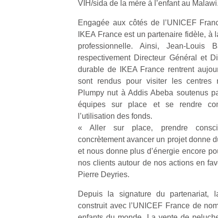
VIH/sida de la mère à l’enfant au Malawi
Engagée aux côtés de l’UNICEF France
IKEA France est un partenaire fidèle, à
professionnelle. Ainsi, Jean-Louis B
respectivement Directeur Général et D
Un
durable de IKEA France rentrent aujourd
sont rendus pour visiter les centres n
Plumpy nut à Addis Abeba soutenus par
p
équipes sur place et se rendre c
e
l’utilisation des fonds.
u
« Aller sur place, prendre consci
concrètement avancer un projet donne 
et nous donne plus d’énergie encore pou
nos clients autour de nos actions en fa
Pierre Deyries.
cl
Le
Depuis la signature du partenariat, 
pe
construit avec l’UNICEF France de nomb
qu
enfants du monde. La vente de peluche