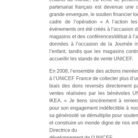
qu
partenariat français est devenue une o
so
grande envergure, le soutien financier l
s
cadre de l’opération « A l’action le
c
événements ont été créés à l’occasion 
p
en
magasins et des conférences/débat à l’at
Do
données à l’occasion de la Journée in
me
l’enfant, tandis que les magasins con
am
accueillir les stands de vente UNICEF.
à 
co
En 2008, l’ensemble des actions menée
…
à l’UNICEF France de collecter plus d’un 
biais des dons reversés directement pa
ventes réalisées par les bénévoles 
IKEA. « Je tiens sincèrement à remerc
pour son engagement indéfectible à no
sa générosité se démultiplie pour souten
et construire un monde digne de nos enfa
Directrice du
développement de l’UNICEF.