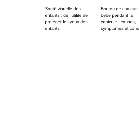
p
Santé visuelle des
Bouton de chaleur
e
enfants : de l’utilité de
bébé pendant la
u
protéger les yeux des
canicule : causes,
enfants
symptômes et cons
cl
Le
pe
qu
qu
so
s
c
p
en
Do
me
am