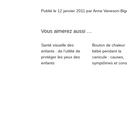
Publié le 12 janvier 2011 par Anne Vaneson-Bi
Vous aimerez aussi …
Un
Santé visuelle des
Bouton de chaleur
enfants : de l’utilité de
bébé pendant la
protéger les yeux des
canicule : causes,
p
enfants
symptômes et cons
e
u
cl
Le
pe
qu