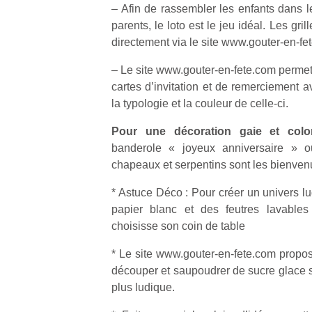
– Afin de rassembler les enfants dans l
parents, le loto est le jeu idéal. Les gril
directement via le site www.gouter-en-fe
– Le site www.gouter-en-fete.com permet
cartes d’invitation et de remerciement av
Un
la typologie et la couleur de celle-ci.
Pour une décoration gaie et colo
p
banderole « joyeux anniversaire » ou
e
chapeaux et serpentins sont les bienven
u
* Astuce Déco : Pour créer un univers l
papier blanc et des feutres lavable
choisisse son coin de table
* Le site www.gouter-en-fete.com propos
cl
découper et saupoudrer de sucre glace s
Le
plus ludique.
pe
qu