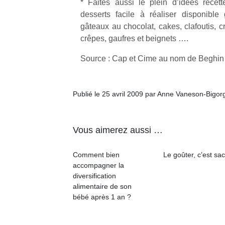
* Faites aussi le plein d’idées recet
qu
desserts facile à réaliser disponible 
so
gâteaux au chocolat, cakes, clafoutis, c
s
c
crêpes, gaufres et beignets ….
p
en
Source : Cap et Cime au nom de Beghin
Do
me
am
Publié le 25 avril 2009 par Anne Vaneson-Bigor
à 
co
…
Vous aimerez aussi …
Comment bien
Le goûter, c’est sac
accompagner la
diversification
alimentaire de son
bébé après 1 an ?