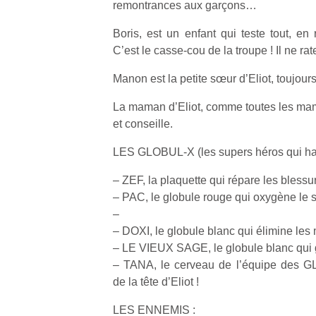
remontrances aux garçons…
qu
so
Boris, est un enfant qui teste tout, en 
s
C’est le casse-cou de la troupe ! Il ne r
c
p
Manon est la petite sœur d’Eliot, toujours
en
Do
La maman d’Eliot, comme toutes les mama
me
et conseille.
am
à 
LES GLOBUL-X (les supers héros qui habi
co
…
– ZEF, la plaquette qui répare les blessu
– PAC, le globule rouge qui oxygène le 
–
– DOXI, le globule blanc qui élimine les
– LE VIEUX SAGE, le globule blanc qui 
– TANA, le cerveau de l’équipe des
de la tête d’Eliot !
LES ENNEMIS :