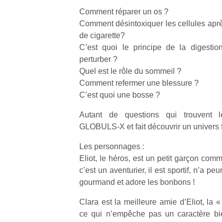
Comment réparer un os ?
Comment désintoxiquer les cellules aprè
de cigarette?
C’est quoi le principe de la digestio
perturber ?
Un
Quel est le rôle du sommeil ?
Comment refermer une blessure ?
C’est quoi une bosse ?
p
e
Autant de questions qui trouvent 
u
GLOBULS-X et fait découvrir un univers 
Les personnages :
Eliot, le héros, est un petit garçon comme
c’est un aventurier, il est sportif, n’a pe
gourmand et adore les bonbons !
cl
Le
Clara est la meilleure amie d’Eliot, la 
pe
ce qui n’empêche pas un caractère bie
qu