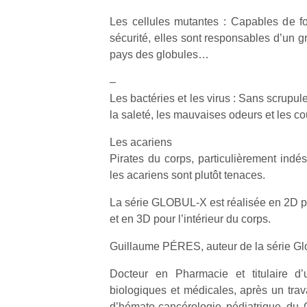
Les cellules mutantes : Capables de f
NextGen,
sécurité, elles sont responsables d’un g
l’
Des
une
pays des globules…
trampolines
nouvelle
pour les
–
trottinette
grands et
Les bactéries et les virus : Sans scrupule
mécanique
Ap
les petits !
la saleté, les mauvaises odeurs et les 
Beeper
co
Durant les
Les
su
vacances
Les acariens
enfants
de
estivales
Pirates du corps, particulièrement indé
débordent
co
et avec le
souvent
les acariens sont plutôt tenaces.
fe
retour des
d’énergie.
he
beaux
Varier les
La série GLOBUL-X est réalisée en 2D p
di
jours, c’est
occupations
de
et en 3D pour l’intérieur du corps.
l’occasion
n’est pas
re
rêvée
toujours
Guillaume PÉRES, auteur de la série Gl
de
pour les
simple.
d’
enfants
Docteur en Pharmacie et titulaire d’
Conjuguer
pe
de…
divertissement,
biologiques et médicales, après un trav
pr
activité
15
d’hémato-cancérologie pédiatrique du