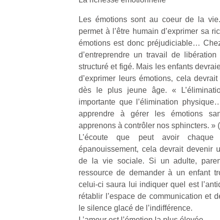
qu
so
Les émotions sont au coeur de la vie.
s
permet à l’être humain d’exprimer sa ri
c
émotions est donc préjudiciable… Chez le
p
d’entreprendre un travail de libération
en
structuré et figé. Mais les enfants devrai
Do
me
d’exprimer leurs émotions, cela devrait 
am
dès le plus jeune âge. « L’éliminati
à 
importante que l’élimination physique
co
apprendre à gérer les émotions sa
…
apprenons à contrôler nos sphincters. » (
L’écoute que peut avoir chaque 
épanouissement, cela devrait devenir 
de la vie sociale. Si un adulte, pare
ressource de demander à un enfant tro
celui-ci saura lui indiquer quel est l’an
rétablir l’espace de communication et d
le silence glacé de l’indifférence.
L’amour est l’émotion la plus élevée.