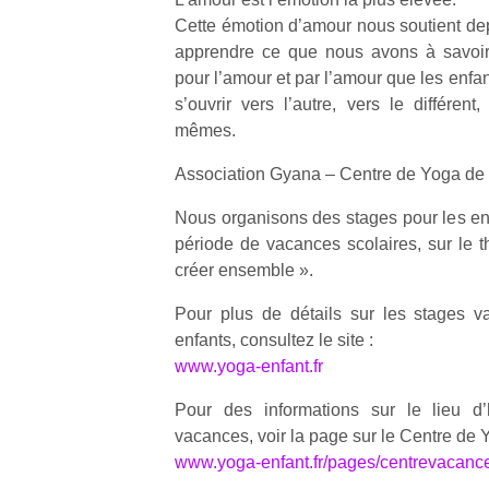
Cette émotion d’amour nous soutient dep
apprendre ce que nous avons à savoir 
NextGen,
l’
Des
pour l’amour et par l’amour que les enfan
une
trampolines
s’ouvrir vers l’autre, vers le différent,
nouvelle
pour les
mêmes.
trottinette
grands et
mécanique
Ap
les petits !
Association Gyana – Centre de Yoga de
Beeper
co
Durant les
Les
su
vacances
Nous organisons des stages pour les enf
enfants
de
estivales
période de vacances scolaires, sur le t
débordent
co
et avec le
créer ensemble ».
souvent
fe
retour des
d’énergie.
he
beaux
Pour plus de détails sur les stages 
Varier les
di
jours, c’est
enfants, consultez le site :
occupations
de
l’occasion
www.yoga-enfant.fr
n’est pas
re
rêvée
toujours
de
pour les
Pour des informations sur le lieu d
simple.
d’
enfants
vacances, voir la page sur le Centre de 
Conjuguer
pe
de…
divertissement,
www.yoga-enfant.fr/pages/centrevacanc
pr
activité
15