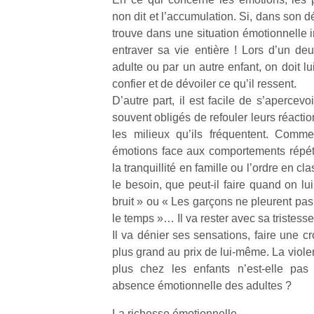
non dit et l’accumulation. Si, dans son 
trouve dans une situation émotionnelle i
entraver sa vie entière ! Lors d’un deu
adulte ou par un autre enfant, on doit 
confier et de dévoiler ce qu’il ressent.
Un
D’autre part, il est facile de s’apercevo
souvent obligés de refouler leurs réacti
les milieux qu’ils fréquentent. Comme
p
émotions face aux comportements répét
e
la tranquillité en famille ou l’ordre en c
u
le besoin, que peut-il faire quand on lu
bruit » ou « Les garçons ne pleurent pas 
le temps »… Il va rester avec sa tristess
Il va dénier ses sensations, faire une c
plus grand au prix de lui-même. La viole
cl
plus chez les enfants n’est-elle pas
Le
absence émotionnelle des adultes ?
pe
qu
La richesse émotionnelle