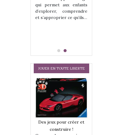
hes quelles
Les peluches q
qui permet aux enfants
ent, sont des
qu’elles soient, s
d’explorer, comprendre
s pour les
compagnons pou
et s’approprier ce qu’ils…
dou, meilleur
enfants. Doudou, m
 à câliner,
ami, objet à câ
confident,…
JOUER EN TOUTE LIBERTE
a trottinette
Comment choisir
Des jeux pour créer et
 : bien plus
cabanes et des tip
construire !