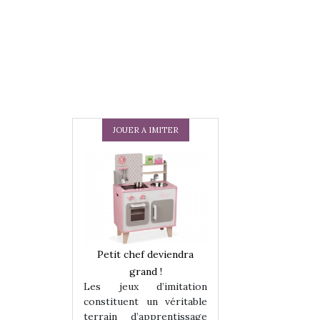
JOUER A IMITER
 en peluche
Petit chef deviendra
Une loutre en pe
enfants, un
grand !
pour les enfants
Les jeux d’imitation
 change des
animal qui chang
constituent un véritable
assiques !
grands classiqu
terrain d’apprentissage