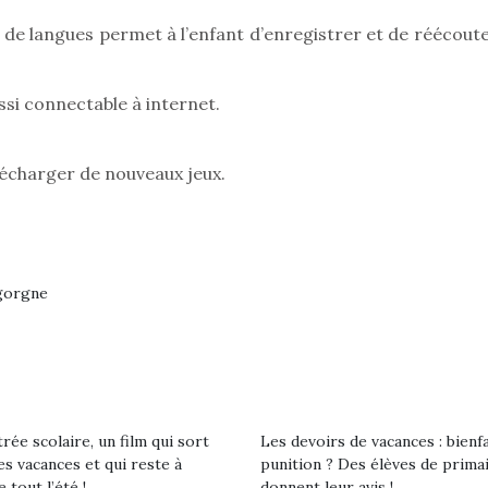
 de langues permet à l’enfant d’enregistrer et de réécoute
Pâques 2026 : chocolats
Pâques 2026
ssi connectable à internet.
et idées pour une chasse
et idées po
aux œufs magique en
aux œufs 
télécharger de nouveaux jeux.
famille
fam
Chocolats à petits prix,
Chocolats à
jouets malins et idées
jouets mal
créatives… voici de quoi
créatives… 
organiser une chasse aux
organiser u
œufs magique…
œufs magiq
igorgne
rée scolaire, un film qui sort
Les devoirs de vacances : bienf
es vacances et qui reste à
punition ? Des élèves de prima
e tout l’été !
donnent leur avis !