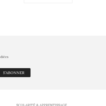
édiées
S’ABONNER
SCOLARITÉ & APPRENTISSAGE