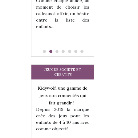
 jeu !
les enfants ?
Comme chaque année, au
our la glisse
Quelle que soit l
moment de choisir les
sel, et même
sous laquel
cadeaux à offrir, on hésite
tits peuvent
matérialise le tipi 
entre la liste des
 s’y initier.
tissu, plastique…)
enfants…
te…
petite tente posé
JEUX DE SOCIETE ET
CREATIFS
une gamme de
Kidywolf, une gamme de
Kidywolf, une ga
onnectés qui
jeux non connectés qui
jeux non connecté
randir !
fait grandir !
fait grandir 
9 la marque
Depuis 2019 la marque
Depuis 2019 la 
eux pour les
crée des jeux pour les
crée des jeux po
 à 10 ans avec
enfants de 4 à 10 ans avec
enfants de 4 à 10 a
tif…
comme objectif…
comme objectif…