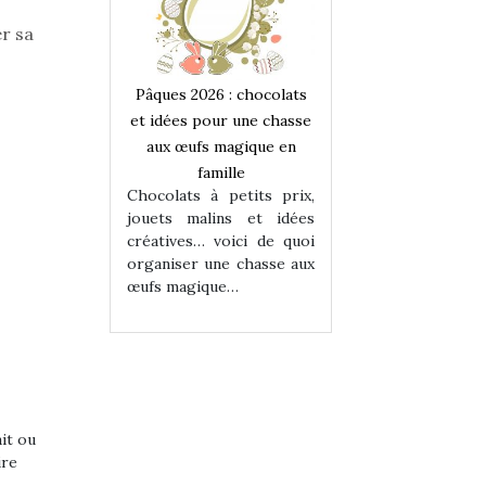
r sa
 : chocolats
Pâques 2026 : chocolats
Pâques 2026 : cho
ur une chasse
et idées pour une chasse
et idées pour une
magique en
aux œufs magique en
aux œufs magiqu
ille
famille
famille
 petits prix,
Chocolats à petits prix,
Chocolats à petit
ins et idées
jouets malins et idées
jouets malins et
voici de quoi
créatives… voici de quoi
créatives… voici 
ne chasse aux
organiser une chasse aux
organiser une cha
ue…
œufs magique…
œufs magique…
ait ou
ire