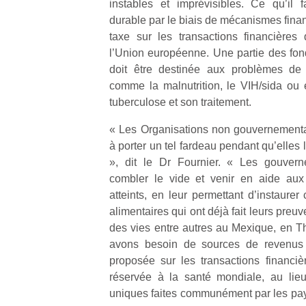
instables et imprévisibles. Ce qu’il 
trampolines
l’
durable par le biais de mécanismes finan
pour les
NextGen,
taxe sur les transactions financières
grands et
une
l’Union européenne. Une partie des fond
les petits !
nouvelle
doit être destinée aux problèmes de
Durant les
Ap
trottinette
comme la malnutrition, le VIH/sida ou 
vacances
co
mécanique
tuberculose et son traitement.
estivales
su
Beeper
et avec le
de
« Les Organisations non gouvernementa
Les
retour des
co
enfants
beaux
fe
à porter un tel fardeau pendant qu’elles l
débordent
jours, c’est
he
», dit le Dr Fournier. « Les gouvern
souvent
l’occasion
di
combler le vide et venir en aide aux
d’énergie.
rêvée
de
atteints, en leur permettant d’instaur
Varier les
pour les
re
alimentaires qui ont déjà fait leurs preu
occupations
enfants
de
des vies entre autres au Mexique, en Th
n’est pas
de…
d’
avons besoin de sources de revenus
toujours
pe
simple.
pr
proposée sur les transactions financièr
Conjuguer
15
réservée à la santé mondiale, au li
divertissement,
uniques faites communément par les pa
activité