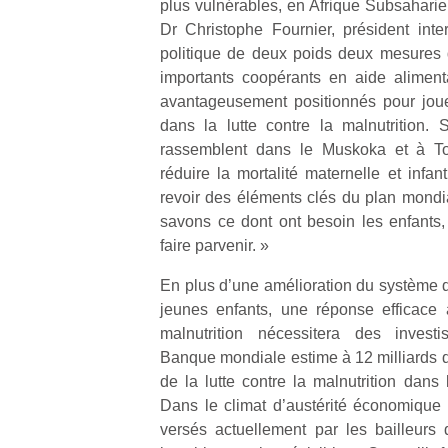
plus vulnérables, en Afrique Subsaharien
qu
Dr Christophe Fournier, président int
so
s
politique de deux poids deux mesures do
c
importants coopérants en aide aliment
p
avantageusement positionnés pour joue
en
dans la lutte contre la malnutrition. 
Do
rassemblent dans le Muskoka et à Tor
me
réduire la mortalité maternelle et infan
am
revoir des éléments clés du plan mondia
à 
co
savons ce dont ont besoin les enfants, 
…
faire parvenir. »
En plus d’une amélioration du système d’
jeunes enfants, une réponse efficace 
malnutrition nécessitera des investis
Banque mondiale estime à 12 milliards d
de la lutte contre la malnutrition dans
Dans le climat d’austérité économique 
versés actuellement par les bailleurs d
Des