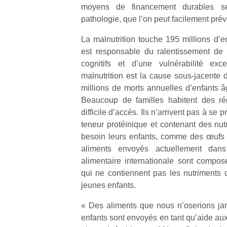
moyens de financement durables se
pathologie, que l’on peut facilement prév
La malnutrition touche 195 millions d’e
est responsable du ralentissement de 
cognitifs et d’une vulnérabilité ex
Un
malnutrition est la cause sous-jacente d
millions de morts annuelles d’enfants 
Beaucoup de familles habitent des rég
p
difficile d’accès. Ils n’arrivent pas à se 
e
teneur protéinique et contenant des nut
u
besoin leurs enfants, comme des œufs o
aliments envoyés actuellement dan
alimentaire internationale sont compo
qui ne contiennent pas les nutriments d
jeunes enfants.
cl
Le
« Des aliments que nous n’oserions ja
pe
enfants sont envoyés en tant qu’aide aux
qu