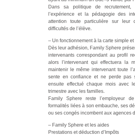
Dans sa politique de recrutement, 
l’expérience et la pédagogie des int
NextGen,
l’
Des
attention toute particulière sur leur
une
trampolines
difficultés de l’élève.
nouvelle
pour les
trottinette
grands et
– Un fonctionnement à la carte simple et
mécanique
Ap
les petits !
Dès leur adhésion, Family Sphere présen
Beeper
co
Durant les
intervenants correspondant au profil re
Les
su
vacances
alors l’intervenant qui effectuera la m
enfants
de
estivales
maintenir le même intervenant toute l’a
débordent
co
et avec le
souvent
sente en confiance et ne perde pas s
fe
retour des
d’énergie.
he
ensuite effectué chaque mois avec le
beaux
Varier les
di
jours, c’est
trimestre avec les familles.
occupations
de
l’occasion
Family Sphere reste l’employeur de l
n’est pas
re
rêvée
formalités liées à son embauche, ses dé
toujours
de
pour les
ou ses congés incombent aux agences d
simple.
d’
enfants
Conjuguer
pe
de…
– Family Sphere et les aides
divertissement,
pr
Prestations et déduction d’Impôts
activité
15