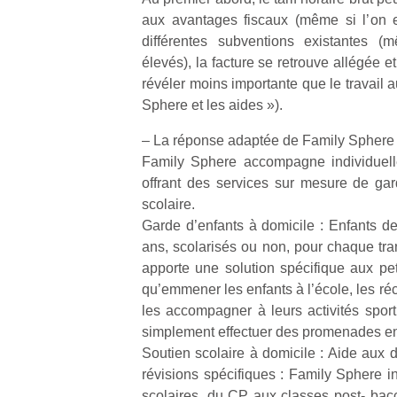
aux avantages fiscaux (même si l’on 
différentes subventions existantes
élevés), la facture se retrouve allégée 
révéler moins importante que le travail au
Sphere et les aides »).
Un
– La réponse adaptée de Family Sphere
Family Sphere accompagne individuell
p
offrant des services sur mesure de gar
e
scolaire.
u
Garde d’enfants à domicile : Enfants de
ans, scolarisés ou non, pour chaque tr
apporte une solution spécifique aux peti
qu’emmener les enfants à l’école, les récu
les accompagner à leurs activités sporti
cl
simplement effectuer des promenades en
Le
Soutien scolaire à domicile : Aide aux 
pe
révisions spécifiques : Family Sphere in
qu
scolaires, du CP aux classes post- bacc