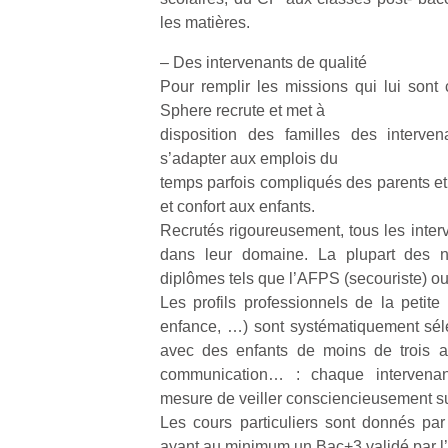
qu
les matières.
so
s
– Des intervenants de qualité
c
Pour remplir les missions qui lui sont 
p
Sphere recrute et met à
en
disposition des familles des interven
Do
me
s’adapter aux emplois du
am
temps parfois compliqués des parents et 
à 
et confort aux enfants.
co
Recrutés rigoureusement, tous les inter
…
dans leur domaine. La plupart des no
diplômes tels que l’AFPS (secouriste) o
Les profils professionnels de la petit
enfance, …) sont systématiquement séle
avec des enfants de moins de trois an
communication… : chaque intervena
mesure de veiller consciencieusement su
Les cours particuliers sont donnés par
ayant au minimum un Bac+3 validé par l’